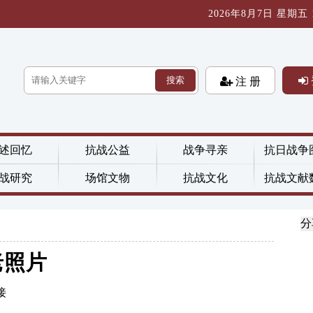
2026年8月7日 星期五 15
搜索
注 册
述回忆
抗战公益
战争寻亲
抗日战争
战研究
场馆文物
抗战文化
抗战文献
分
老照片
接