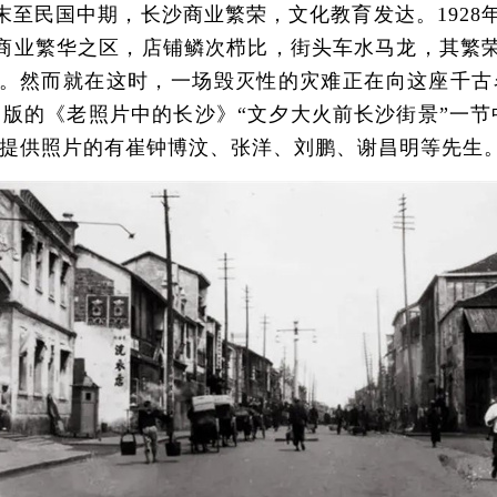
民国中期，长沙商业繁荣，文化教育发达。1928年
商业繁华之区，店铺鳞次栉比，街头车水马龙，其繁
然而就在这时，一场毁灭性的灾难正在向这座千古名城袭
社出版的《老照片中的长沙》“文夕大火前长沙街景”一
，提供照片的有崔钟博汶、张洋、刘鹏、谢昌明等先生