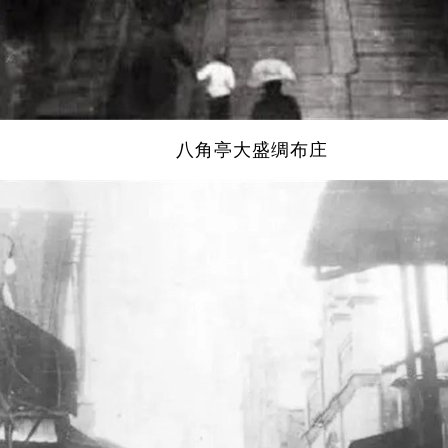
八角亭大盛绸布庄