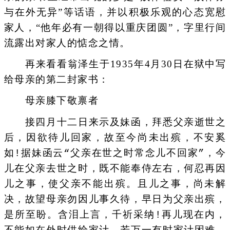
与在外无异”等话语，并以积极乐观的心态宽慰
家人，“他年必有一朝得以重庆团圆”，字里行间
流露出对家人的惦念之情。
再来看看翁泽生于1935年4月30日在狱中写
给母亲的第二封家书：
母亲膝下敬禀者
接四月十二日来示及妹函，拜悉父亲逝世之
后，因欲待儿回家，故至今尚未出殡，不安奚
如!据妹函云“父亲在世之时常念儿不回家”，今
儿在父亲去世之时，既不能奉侍左右，何忍再因
儿之事，使父亲不能出殡。且儿之事，尚未解
决，故望母亲勿因儿事久待，早日为父亲出殡，
是所至盼。含泪上言，千祈采纳!再儿现在内，