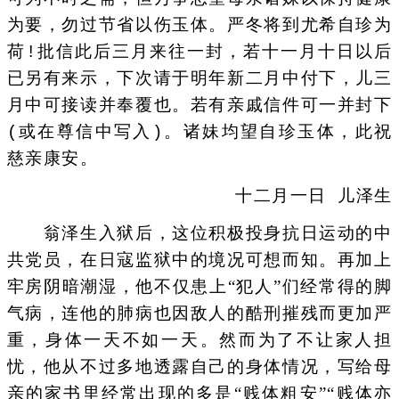
为要，勿过节省以伤玉体。严冬将到尤希自珍为
荷!批信此后三月来往一封，若十一月十日以后
已另有来示，下次请于明年新二月中付下，儿三
月中可接读并奉覆也。若有亲戚信件可一并封下
(或在尊信中写入)。诸妹均望自珍玉体，此祝
慈亲康安。
十二月一日 儿泽生
翁泽生入狱后，这位积极投身抗日运动的中
共党员，在日寇监狱中的境况可想而知。再加上
牢房阴暗潮湿，他不仅患上“犯人”们经常得的脚
气病，连他的肺病也因敌人的酷刑摧残而更加严
重，身体一天不如一天。然而为了不让家人担
忧，他从不过多地透露自己的身体情况，写给母
亲的家书里经常出现的多是“贱体粗安”“贱体亦