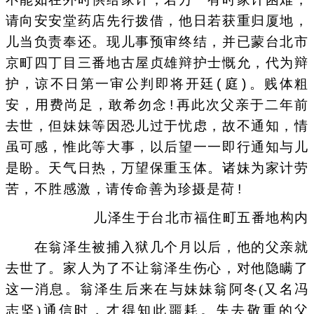
不能如在外时供给家计，若万一有时家计困难，
请向安安堂药店先行拨借，他日若获重归厦地，
儿当负责奉还。现儿事预审终结，并已蒙台北市
京町四丁目三番地古屋贞雄辩护士慨允，代为辩
护，谅不日第一审公判即将开廷(庭)。贱体粗
安，用费尚足，敢希勿念!再此次父亲于二年前
去世，但妹妹等因恐儿过于忧虑，故不通知，情
虽可感，惟此等大事，以后望一一即行通知与儿
是盼。天气日热，万望保重玉体。诸妹为家计劳
苦，不胜感激，请传命善为珍摄是荷!
儿泽生于台北市福住町五番地构内
在翁泽生被捕入狱几个月以后，他的父亲就
去世了。家人为了不让翁泽生伤心，对他隐瞒了
这一消息。翁泽生后来在与妹妹翁阿冬(又名冯
志坚)通信时，才得知此噩耗。失去敬重的父