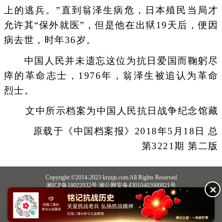
上的逃兵。”直到翁泽生病危，日本殖民当局才
允许其“保外就医”，但是他在出狱19天后，便因
病去世，时年36岁。
中国人民并未遗忘这位为抗日爱国而鞠躬尽
瘁的革命志士，1976年，翁泽生被追认为革命
烈士。
文中所示档案为中国人民抗日战争纪念馆藏
原载于《中国档案报》2018年5月18日 总
第3221期 第二版
Copyright ©2014-2023 krzzjn.com All Rights Reserved
湘ICP备18022032号 湘公网安备43010402000821号
✕
中央网信办违法和不良信息举报中心
长沙市互联网违法和不良信息举报中心
不良信息举报电话：0731-85531328 19198230121（微信同号）
纠错电话：18182129125 15116420702
QQ：2652168198