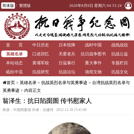
简体版
/
繁體版
2026年8月8日 星期六 04:53:25
首 页
中日历史
日本投降
战时中国
战线战役
英雄名录
口述回忆
关爱老兵
抗日战争图书
抗战公益
本站动态
黄埔军校
日寇暴行
重大事件
馆
专题栏目
砥柱中流
抗战研究
抗战论坛
场馆文物
抗战文化
>
英雄名录
>
抗战英烈名录与英勇事迹
>
台湾抗战英烈名录与
首页
英勇事迹
> 内容正文
翁泽生：抗日陷囹圄 传书慰家人
来源：中国档案报 作者：任建玲 2022-12-18 15:41:08