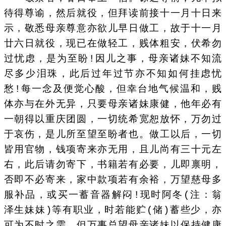
待得尊谕，然后就役，但拜读前接十一月十日来
示，敬悉母亲尊意亦欲儿早日做工，故于十一月
廿六日就役，现已在做轻工，贱体粗安，伏希勿
过忧虑，是为至盼!因儿之事，母亲诸妹不知流
尽多少泪珠，此后过年过节亦不知如何挂虑忧
愁!每一念及便觉心酸，但幸台地气候温和，贱
体亦与在外无异，只要母亲诸妹康健，他年必有
一朝得以重庆团圆，一切统希宽恕放怀，万勿过
于哀伤，是儿所至望至盼者也。做工以后，一切
皆用官物，钱项寄来亦无用，且儿尚有三十元左
右，此后请勿寄下，书籍若有必要，儿即禀明，
否即不必寄来，家中款项若有余裕，万望慈母多
服补品，或买一蓄音器解闷!现时阿冬(注：翁
泽生妹妹)等有职业，时若能贮(储)蓄些少，亦
可为不时之需，但万事总望母亲诸妹以保持健康