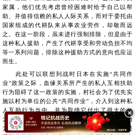
家属，他们优先考虑曾经困难时给予自己以帮
助、并值得信赖的私人人际关系，而对于委托由
国家组成的代耕队来从事农业劳作，却敬而远
之。在这一阶段，虽未进行强制排除，但是由于
这种私人援助，产生了代耕享受和劳动负担不均
等一系列问题，排除这种援助方式的意向也应运
而生。
此处可以联想到战时日本在实施“共同作
业”政策之际，血缘关系所产生的私人互相扶助
行为阻碍了这一政策的实施，村社会为了优先实
施以村为单位的公共“共同作业”，介入到这种私
人互助行为当中，并为取缔它付出了很大的努
✕
力。[31]在中国，虽然和战时日本所实施的劳动
力支援的内容不完全一致，但是，从中可以明显