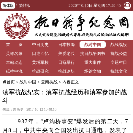
简体版
/
繁體版
2026年8月6日 星期四 17:59:46
战时中国
首 页
中日历史
日本投降
战线战役
英雄名录
口述回忆
关爱老兵
抗日战争图书
抗战公益
本站动态
黄埔军校
日寇暴行
重大事件
馆
专题栏目
砥柱中流
抗战研究
抗战论坛
场馆文物
抗战文化
>
战时中国
>
云南抗战
> 内容正文
首页
滇军抗战纪实：滇军抗战经历和滇军参加的战
斗
来源：趣历史 2017-10-12 10:40:16
1937年，“卢沟桥事变”爆发后的第二天，7
月8日，中共中央向全国发出抗日通电，发表了