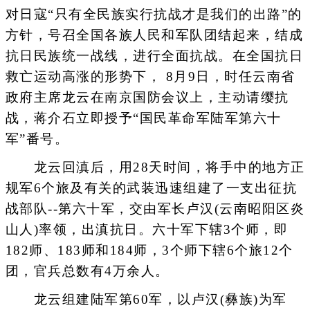
对日寇“只有全民族实行抗战才是我们的出路”的
方针，号召全国各族人民和军队团结起来，结成
抗日民族统一战线，进行全面抗战。在全国抗日
救亡运动高涨的形势下， 8月9日，时任云南省
政府主席龙云在南京国防会议上，主动请缨抗
战，蒋介石立即授予“国民革命军陆军第六十
军”番号。
龙云回滇后，用28天时间，将手中的地方正
规军6个旅及有关的武装迅速组建了一支出征抗
战部队--第六十军，交由军长卢汉(云南昭阳区炎
山人)率领，出滇抗日。六十军下辖3个师，即
182师、183师和184师，3个师下辖6个旅12个
团，官兵总数有4万余人。
龙云组建陆军第60军，以卢汉(彝族)为军