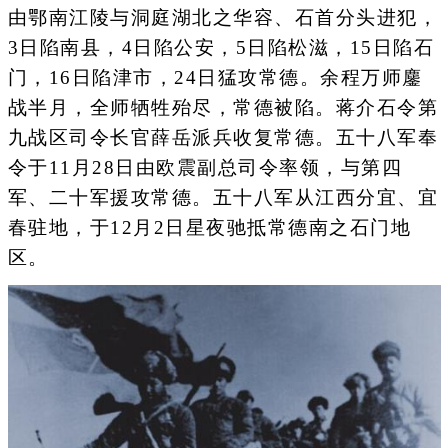
由鄂南江陵与洞庭湖北之华容、石首分头进犯，
3日陷南县，4日陷公安，5日陷松滋，15日陷石
门，16日陷津市，24日猛攻常德。余程万师鏖
战半月，全师牺牲殆尽，常德被陷。蒋介石令第
九战区司令长官薛岳派兵收复常德。五十八军奉
令于11月28日由欧震副总司令率领，与第四
军、二十军援攻常德。五十八军从江西分宜、宜
春驻地，于12月2日星夜驰抵常德南之石门地
区。