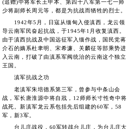
(追赠)中将军长王甲本、第四十八军第一七一师
少将副师长周元等，都是为抗战而牺牲的烈士。
1942年5月，日寇从缅甸入侵滇西，龙云领
导云南军民奋起抗战，于1945年1月收复滇西。
由于滇西抗战及中国远征军入缅作战，国民党蒋
介石的嫡系杜聿明、宋希濂、关麟征等部乘势进
入云南，打破了由滇系军阀统治的云南这个独立
王国。
滇军抗战之功
老滇军朱培德系第三军，曾参与中条山会
战，军长唐淮源中将自戕，12师师长寸性奇中将
战死。新滇军龙云系包括先后组建的60军，58
军，新3军。
台儿庄战役，60军转战台儿庄，为台儿庄大