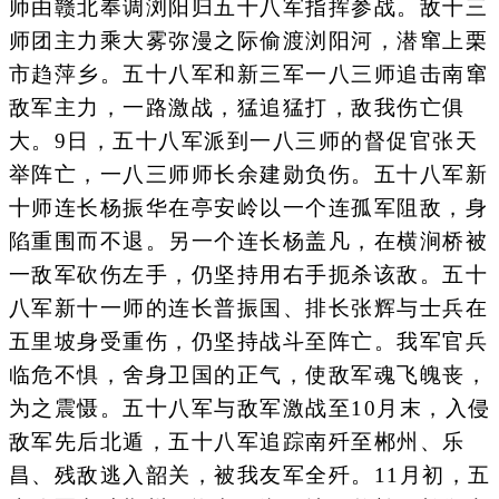
师由赣北奉调浏阳归五十八军指挥参战。敌十三
师团主力乘大雾弥漫之际偷渡浏阳河，潜窜上栗
市趋萍乡。五十八军和新三军一八三师追击南窜
敌军主力，一路激战，猛追猛打，敌我伤亡俱
大。9日，五十八军派到一八三师的督促官张天
举阵亡，一八三师师长余建勋负伤。五十八军新
十师连长杨振华在亭安岭以一个连孤军阻敌，身
陷重围而不退。另一个连长杨盖凡，在横涧桥被
一敌军砍伤左手，仍坚持用右手扼杀该敌。五十
八军新十一师的连长普振国、排长张辉与士兵在
五里坡身受重伤，仍坚持战斗至阵亡。我军官兵
临危不惧，舍身卫国的正气，使敌军魂飞魄丧，
为之震慑。五十八军与敌军激战至10月末，入侵
敌军先后北遁，五十八军追踪南歼至郴州、乐
昌、残敌逃入韶关，被我友军全歼。11月初，五