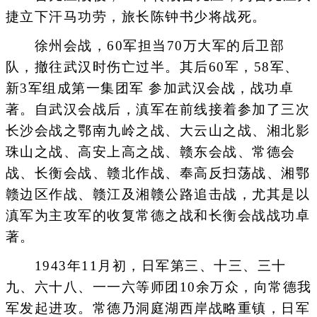
捷立下汗马功劳，旅长陈钟书少将战死。
徐州会战，60军担当70万大军的后卫部
队，撤往武汉时伤亡过半。其后60军，58军、
新3军组成第一集团军 参加武汉会战，战功卓
著。自武汉会战后，滇军在前线接着参加了三次
长沙会战之鄂南九岭之战、大云山之战、湘北影
珠山之战、高安上高之战、赣东会战、常德会
战、长衡会战、赣北作战、奉高反扫荡战、湘鄂
赣边区作战、赣江及湘赣公路追击战，尤其是以
滇军为主攻军的收复常德之战和长衡会战战功卓
著。
1943年11月初，日军第三、十三、三十
九、六十八、一一六等师团10余万众，向常德我
军发起进攻。常德乃洞庭湖西岸战略重镇，日军