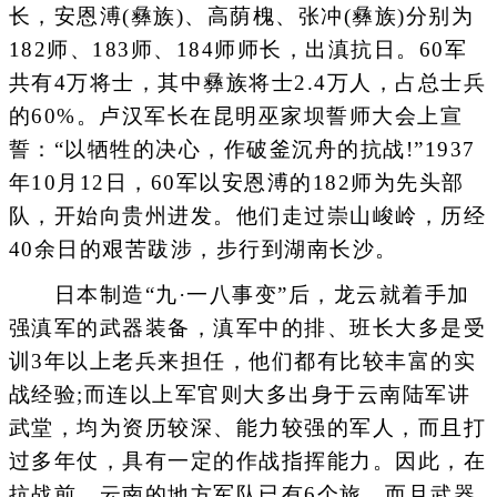
长，安恩溥(彝族)、高荫槐、张冲(彝族)分别为
182师、183师、184师师长，出滇抗日。60军
共有4万将士，其中彝族将士2.4万人，占总士兵
的60%。卢汉军长在昆明巫家坝誓师大会上宣
誓：“以牺牲的决心，作破釜沉舟的抗战!”1937
年10月12日，60军以安恩溥的182师为先头部
队，开始向贵州进发。他们走过崇山峻岭，历经
40余日的艰苦跋涉，步行到湖南长沙。
日本制造“九·一八事变”后，龙云就着手加
强滇军的武器装备，滇军中的排、班长大多是受
训3年以上老兵来担任，他们都有比较丰富的实
战经验;而连以上军官则大多出身于云南陆军讲
武堂，均为资历较深、能力较强的军人，而且打
过多年仗，具有一定的作战指挥能力。因此，在
抗战前，云南的地方军队已有6个旅，而且武器