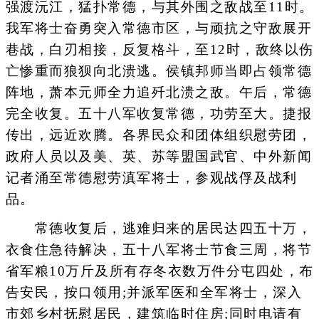
强渡沅江，猛扑常德，与其外围之敌战至11时。
我军将士奋勇突入常德市区，与顽抗之守敌展开
巷战，白刃相接，反复格斗，至12时，敌终以伤
亡惨重而狼狈向北溃逃。侯镇邦师当即占领常德
阵地，萧本元师全力追歼北溃之敌。午后，常德
完全收复。五十八军收复常德，功劳至大。捷报
传出，远近欢腾。各界民众和团体组织慰劳团，
政府人员以及美、英、苏等盟国武官、中外新闻
记者涌至常德慰劳滇军将士，参观战俘及战利
品。
常德收复后，逃难归来的居民达四五十万，
衣食住急待解决，五十八军将士节食三周，将节
省军粮10万斤及所有存冬衣数万件分屯四处，布
告安民，按口领用;并派军医和全军将士，深入
市郊乡村抚慰居民，建筑临时住房;同时电请有