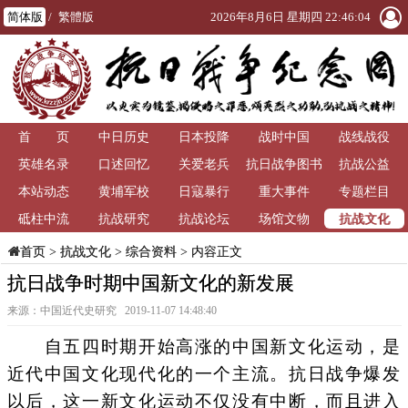
简体版
/
繁體版
2026年8月6日 星期四 22:46:05
首 页
中日历史
日本投降
战时中国
战线战役
英雄名录
口述回忆
关爱老兵
抗日战争图书
抗战公益
本站动态
黄埔军校
日寇暴行
重大事件
馆
专题栏目
抗战文化
砥柱中流
抗战研究
抗战论坛
场馆文物
>
抗战文化
>
综合资料
> 内容正文
首页
抗日战争时期中国新文化的新发展
来源：中国近代史研究 2019-11-07 14:48:40
自五四时期开始高涨的中国新文化运动，是
近代中国文化现代化的一个主流。抗日战争爆发
以后，这一新文化运动不仅没有中断，而且进入