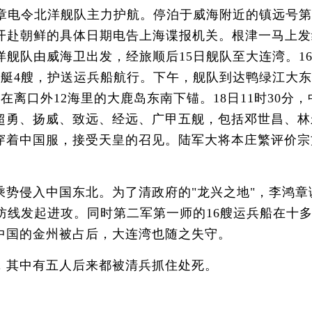
鸿章电令北洋舰队主力护航。停泊于威海附近的镇远号
舰开赴朝鲜的具体日期电告上海谍报机关。根津一马上发
洋舰队由威海卫出发，经旅顺后15日舰队至大连湾。1
雷艇4艘，护送运兵船航行。下午，舰队到达鸭绿江大
在离口外12海里的大鹿岛东南下锚。18日11时30
超勇、扬威、致远、经远、广甲五舰，包括邓世昌、林
穿着中国服，接受天皇的召见。陆军大将本庄繁评价宗
侵入中国东北。为了清政府的"龙兴之地"，李鸿章
江防线发起进攻。同时第二军第一师的16艘运兵船在
中国的金州被占后，大连湾也随之失守。
其中有五人后来都被清兵抓住处死。