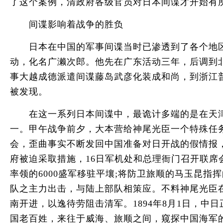
了这个案例，清政府各级官员对日本间谍才开始有
间谍影响着战争的胜负
日本在中国的军事间谍当时已渗透到了各个地区。
动，化名广濑次郎。他先在广东活动三年，后调到
事大越成德派遣间谍藤岛武彦化装成和尚，到浙江
被发现。
在这一系列日本间谍中，最诡计多端的是在天津的
一。甲午战争前夕，大本营给神尾光臣一个特殊任
会，歪曲事实不断发回中国准备对日开战的假情报，
府被迫采取措施，16日军机处和总理衙门召开联席
率领的6000盛军移驻平壤;将防卫旅顺的马玉昆指
队之主力出击，与陆上部队相策应。不料神尾光臣
南开进，以逸待劳阻击清军。1894年8月1日，
国老百姓，来往于威海、旅顺之间，窥探中国海军