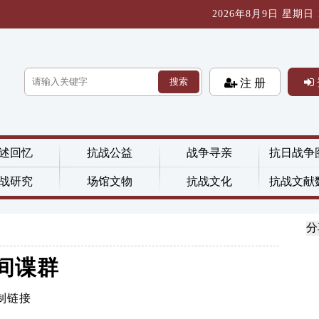
2026年8月9日 星期日 14
搜索
注 册
述回忆
抗战公益
战争寻亲
抗日战争
战研究
场馆文物
抗战文化
抗战文献
分
间谍群
制链接