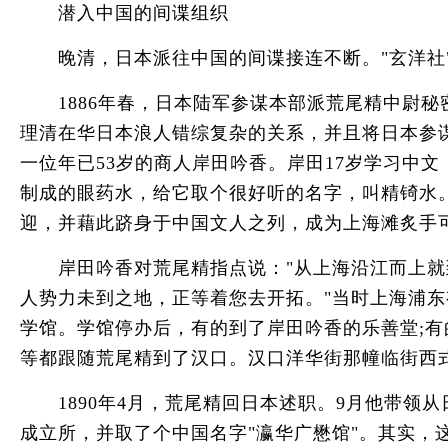
潜入中国的间谍组织
晚清，日本派往中国的间谍接连不断。"玄洋社"大
1886年春，日本陆军参谋本部派荒尾精中尉秘
理清在华日本浪人错综复杂的关系，并且将日本参
一位年已53岁的商人岸田吟香。岸田17岁学习中
制成的眼药水，给它取个很好听的名字，叫精锜水
迎，并藉此跻身于中国文人之列，成为上海滩炙手
岸田吟香对荒尾精指点说："从上海沿江而上就到
人势力未到之地，正等着您去开拓。"当时上海浦
学馆。学馆停办后，有的到了岸田吟香的乐善堂;
等都跟随荒尾精到了汉口。汉口洋华街那幢临街西
1890年4月，荒尾精回日本述职。9月他带领从
成立所，并取了个中国名字"瀛华广懋馆"。其实