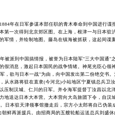
84年在日军参谋本部任职的青木奉命到中国进行谍
本第一次得到北京郊区图。在上海，根津一与日本驻
的军情，并绘制地图。藤岛在镇海被抓获，这起间谍
年被派到中国搞情报，被誉为日本陆军"三大中国通"
的假消息，激起日本国民的战争情绪。神尾光臣心领
结大军，欲与日本一战"为由，向中国发出第二份绝交书。
，从水路将驻在直隶(今河北)小站地区宁夏镇总兵卫
平壤，以压制汉城、仁川的日军。并令海军提督丁汝昌以北
力地送达日本大本营。大本营向大岛旅团下令，自汉
较量。日本驻天津领事馆撤走后，宗方小太郎将自己伪装
向朝鲜再派援兵。由招商局的五艘轮船运送总兵刘盛休