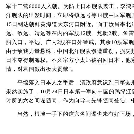
军十二营6000人入朝。为防止日本舰队袭击，李
洋舰队的出发时间，立即将镇远号等14艘中国军
15日到达朝鲜黄海道大东河口附近。而丁汝昌率北
远、致远、靖远等在内的军舰12艘、炮艇2艘、鱼
船入口，平远、广丙2舰在口外警戒。其余10艘军舰
由于敌我力量悬殊，中国北洋舰队惨遭重创，损失
日本夺得制海权。不久宗方小太郎被召回日本，他
情，对君国做出极大贡献"。
平壤落入日本人之手后，清政府意识到日军会乘势
果然实施了，10月24日日本第一军向中国的鸭绿
讨所的六名间谍随同，作为向导与先锋随同登陆。
当然，根津一手下的这六名间谍也未有好下场，