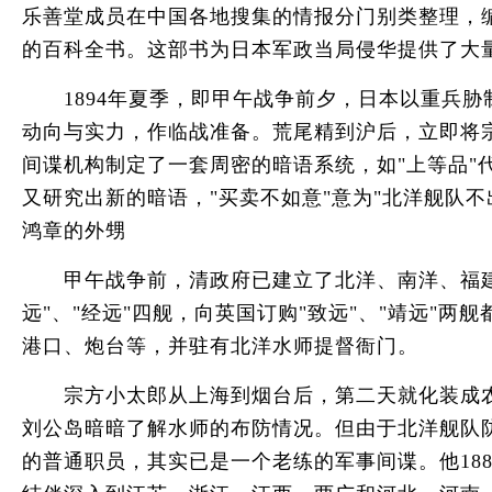
乐善堂成员在中国各地搜集的情报分门别类整理，
的百科全书。这部书为日本军政当局侵华提供了大
1894年夏季，即甲午战争前夕，日本以重兵胁
动向与实力，作临战准备。荒尾精到沪后，立即将
间谍机构制定了一套周密的暗语系统，如"上等品"代表"
又研究出新的暗语，"买卖不如意"意为"北洋舰队不出
鸿章的外甥
甲午战争前，清政府已建立了北洋、南洋、福建、
远"、"经远"四舰，向英国订购"致远"、"靖远"两
港口、炮台等，并驻有北洋水师提督衙门。
宗方小太郎从上海到烟台后，第二天就化装成农
刘公岛暗暗了解水师的布防情况。但由于北洋舰队
的普通职员，其实已是一个老练的军事间谍。他18