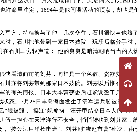
人经湖南到达汉口，归入荒尾精门下。此后两人加入四川
也许命里注定，1894年是他间谍活动的顶点，却也是
入军方，特准换与了他。几次交往，石川很快与他熟
来时，石川把他带到一家日本妓院。玩乐后临分手时
兮附在石川耳旁轻声道："他的舅舅是咱清朝响当当的人
很快看清面前的刘芬，同样是一个色欲、贪欲交织的
石川亦将刘芬带到那家日本妓院。刘芬以后惟石川之
军的有关情报。日本大本营获悉后赶紧调整了兵力部
战状态。7月25日丰岛海面发生了清军运兵船被日本联
广乙"舰被毁，"操江"舰被掳。汪开甲结交日本人的行为
川伍一担心在天津洋行不安全，悄悄转移到刘芬家，
，"按公法用洋枪击毙"。刘芬则"绑赴市曹"处决。由