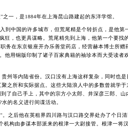
之一，是1884年在上海昆山路建起的东洋学馆。
入到中国的许多城市，但荒尾精是个转折点，是他第
疯狂，也更具谋略。荒尾精先到上海，他第一个要找
报社职务在东京银座开办乐善堂药店，经营赫本博士所赠
。他用铜版印制了诸子百家典籍的袖珍本而大受读者
贵州等内陆省份。汉口没有上海这样复杂，同时也是
汇聚之所和实际据点。这些大陆浪人中的多数曾就学于
制到了自己手上，其中的宗方小太郎、井深彦三郎、山
?水的名义进行间谍活动。
所"。之后他在英租界四川路与汉口路交界处办了个日清
这个机构由参谋本部派来的根津一大尉接管。根津一将