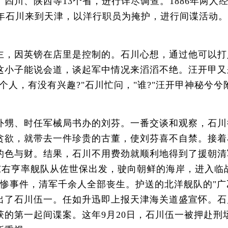
四川、陕西等13个省，进行详尽调查。1886年两
3年石川来到天津，以洋行职员为掩护，进行间谍活动。
，因英镑在店里是控制的。石川心想，通过他可以打
这小子能说会道，谈起军中情况来滔滔不绝。汪开甲又
个人，有没有兴趣?"石川忙问，"谁?"汪开甲神秘兮
甥、时任军械局书办的刘芬。一番交谈和观察，石川
贪欲，就带去一件珍贵的古董，使刘芬喜不自禁。接着
的色与财。结果，石川不用费劲就顺利地得到了援朝清
伊东右亨率舰队从佐世保出发，驶向朝鲜的海岸，进入临
的悲惨事件，清军千余人全部丧生。护送的北洋舰队的"
出了石川伍一。任如升迅即上报天津海关道盛宣怀。石
的第一起间谍案。这年9月20日，石川伍一被押赴刑场