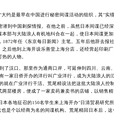
约是最早在中国进行秘密间谍活动的组织，其"实绩"
密潜到中国刺探情报。在他之前，虽然日本间谍已经深
谋本部与大陆浪人有机地纠合在一起，使日本间谍更加
文，1872年任《东京每日新闻》主笔。五年后他辞去
。之后他到上海开设乐善堂上海分店，还经营起印刷厂
可热的人物。
了汉口。那里作为通商口岸，可延伸到四川、云南、
东有一家日侨开办的洋行叫广业洋行，成为大陆浪人的
有的就在广业洋行干活。荒尾精设法把这批大陆浪人控
式两层楼房，便成了一家卖药兼卖书的店铺，以销售精
日本各地征召的150名学生来上海开办"日清贸易研究
，这也是个以经商为名的间谍机构。荒尾精回日本后，