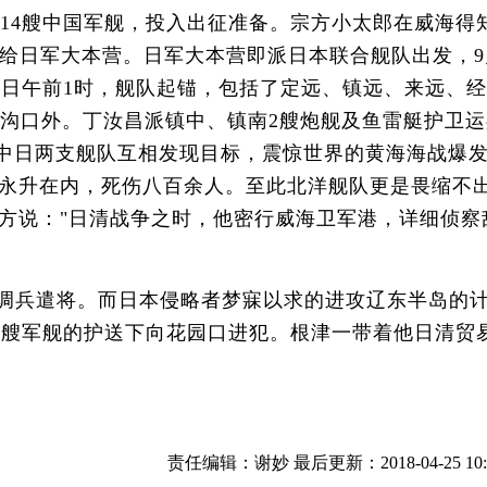
第14艘中国军舰，投入出征准备。宗方小太郎在威海得
给日军大本营。日军大本营即派日本联合舰队出发，9
6日午前1时，舰队起锚，包括了定远、镇远、来远、经
东沟口外。丁汝昌派镇中、镇南2艘炮舰及鱼雷艇护卫运
分，中日两支舰队互相发现目标，震惊世界的黄海海战爆
永升在内，死伤八百余人。至此北洋舰队更是畏缩不
方说："日清战争之时，他密行威海卫军港，详细侦察
调兵遣将。而日本侵略者梦寐以求的进攻辽东半岛的
十多艘军舰的护送下向花园口进犯。根津一带着他日清贸
责任编辑：谢妙 最后更新：2018-04-25 10:5