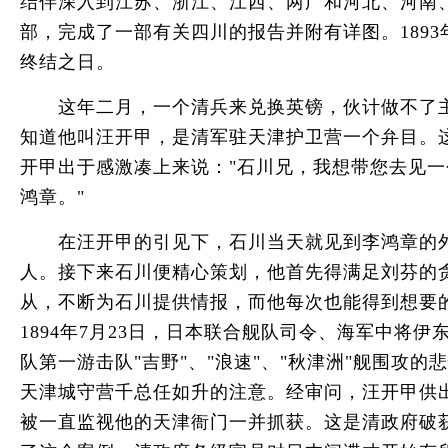
结伴深入到江苏、浙江、江西、两广和河北、河南、
部，完成了一部有关四川的报告并附有详图。189
终结之日。
这年二月，一个清兵来兑换英镑，伙计做不了主
知道他叫汪开甲，是清军驻天津护卫营一个弁目。
开甲出于感激凑上来说："石川兄，我想带您去见一
鸿章。"
在汪开甲的引见下，石川当天就见到李鸿章的外
人。接下来石川便精心策划，他首先得满足刘芬的
从，不断为石川提供情报，而他每次也能得到想要
1894年7月23日，日本联合舰队司令、海军中将
队第一游击队"吉野"、"浪速"、"秋津洲"舰围攻
天津城守营千总任如升的注意。经审问，汪开甲供
被一直监视他的天津衙门一并抓获。这是清政府破获