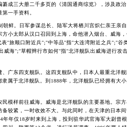
编纂成三大册二千多页的《清国通商综览》，涉及政治
量第一手资料。
制朝鲜。日军参谋总长、陆军大将栖川宫炽仁亲王亲自
宗方小太郎从汉口召回到上海，命他潜入烟台、威海，
旅顺口附近兵";"中等品"指"大连湾附近之兵";"谷类
威海";"草帽辫行市如何"指"北洋舰队出威海进行攻击
广东四支舰队。这四支舰队中，日本人最重北洋舰队。
舰都隶属于北洋舰队。到1888年，北洋舰队已经拥有大
民模样前往威海。威海是北洋舰队的主要基地。宗方
防备较紧，一时收效不大。与此同时，在天津的日本间
84年年仅18岁时来到上海，投到驻华武官海军大尉