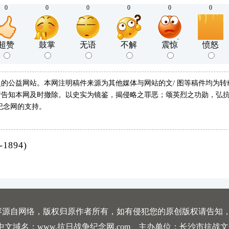
0
0
0
0
0
0
超赞
鼓掌
无语
不解
震惊
愤怒
的公益网站。本网注明稿件来源为其他媒体与网站的文/ 图等稿件均为
告知本网及时撤除。以史实为镜鉴，揭侵略之罪恶；颂英烈之功勋，弘抗
纪念网的支持。
894)
容源自网络，版权归原作者所有，如有侵犯您的原创版权请告知
中文域名：www.抗日战争纪念网.com 主办单位：长沙市抗战