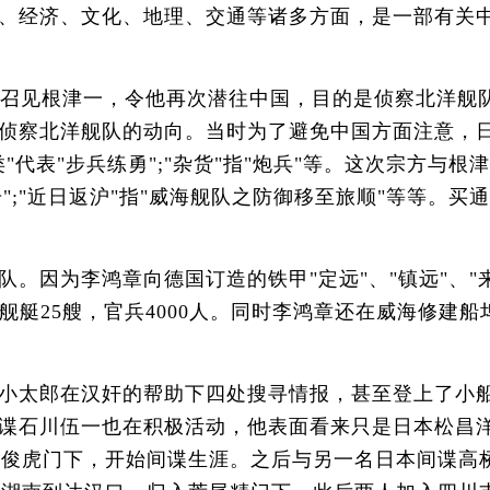
、经济、文化、地理、交通等诸多方面，是一部有关
召见根津一，令他再次潜往中国，目的是侦察北洋舰
侦察北洋舰队的动向。当时为了避免中国方面注意，
"代表"步兵练勇";"杂货"指"炮兵"等。这次宗方与根
";"近日返沪"指"威海舰队之防御移至旅顺"等等。买
因为李鸿章向德国订造的铁甲"定远"、"镇远"、"
小舰艇25艘，官兵4000人。同时李鸿章还在威海修建船
小太郎在汉奸的帮助下四处搜寻情报，甚至登上了小
谍石川伍一也在积极活动，他表面看来只是日本松昌
曾根俊虎门下，开始间谍生涯。之后与另一名日本间谍高