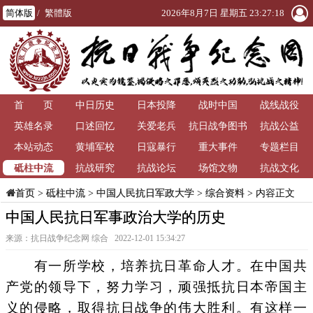
简体版
/
繁體版
2026年8月7日 星期五 23:27:19
首 页
中日历史
日本投降
战时中国
战线战役
英雄名录
口述回忆
关爱老兵
抗日战争图书
抗战公益
本站动态
黄埔军校
日寇暴行
重大事件
馆
专题栏目
砥柱中流
抗战研究
抗战论坛
场馆文物
抗战文化
>
砥柱中流
>
中国人民抗日军政大学
>
综合资料
> 内容正文
首页
中国人民抗日军事政治大学的历史
来源：抗日战争纪念网 综合 2022-12-01 15:34:27
有一所学校，培养抗日革命人才。在中国共
产党的领导下，努力学习，顽强抵抗日本帝国主
义的侵略，取得抗日战争的伟大胜利。有这样一