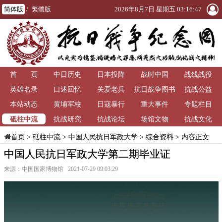
简体版
/
繁體版
2026年8月7日 星期五 03:16:47
首 页
中日历史
日本投降
战时中国
战线战役
英雄名录
口述回忆
关爱老兵
抗日战争图书
抗战公益
本站动态
黄埔军校
日寇暴行
重大事件
馆
专题栏目
砥柱中流
抗战研究
抗战论坛
场馆文物
抗战文化
>
砥柱中流
>
中国人民抗日军政大学
>
综合资料
> 内容正文
首页
中国人民抗日军政大学第二期毕业证
来源：中国国家博物馆 2021-07-29 09:03:29