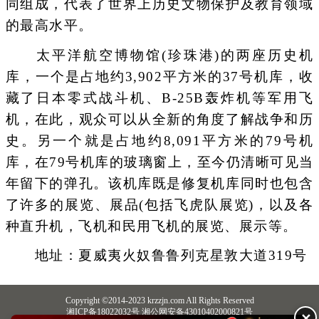
同组成，代表了世界上历史文物保护及教育领域
的最高水平。
太平洋航空博物馆(珍珠港)的两座历史机
库，一个是占地约3,902平方米的37号机库，收
藏了日本零式战斗机、B-25B轰炸机等军用飞
机，在此，观众可以从全新的角度了解战争和历
史。另一个就是占地约8,091平方米的79号机
库，在79号机库的玻璃窗上，至今仍清晰可见当
年留下的弹孔。该机库既是修复机库同时也包含
了许多的展览、展品(包括飞虎队展览)，以及各
种直升机，飞机和民用飞机的展览、展示等。
地址：夏威夷火奴鲁鲁列克星敦大道319号
Copyright ©2014-2023 krzzjn.com All Rights Reserved
湘ICP备18022032号 湘公网安备43010402000821号
✕