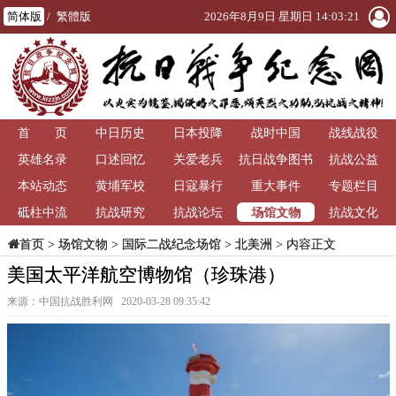
简体版
/
繁體版
2026年8月9日 星期日 14:03:21
首 页
中日历史
日本投降
战时中国
战线战役
英雄名录
口述回忆
关爱老兵
抗日战争图书
抗战公益
本站动态
黄埔军校
日寇暴行
重大事件
馆
专题栏目
场馆文物
砥柱中流
抗战研究
抗战论坛
抗战文化
>
场馆文物
>
国际二战纪念场馆
>
北美洲
> 内容正文
首页
美国太平洋航空博物馆（珍珠港）
来源：中国抗战胜利网 2020-03-28 09:35:42