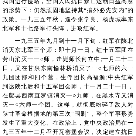
我国进行侵略，全国人民抗日救亡运动日益高涨
的形势下：仍然顽固地坚持其“攘外必先安内”的
政策。一九三五年秋，逼令张学良、杨虎城率东
北军和十七路军打头阵，进攻红军。
一九三五年九月到十一月下旬，红军在陕北
消灭东北军三个师：即十月一日，红十五军团在
劳山消灭一一○师，击毙师长何立中;十月二十二
日，又在甘泉东南愉林桥消灭了一○七师的六一
九团团部和四个营，生俘团长高福源;中央红军
到达陕北后和十五军团会师，十一月二十一日，
在鄜县西南直罗镇消灭一○九师，在黑水寺又消
灭一○六师一个团。这样，就彻底粉碎了敌人对
陕甘革命根据地的第三次“围剿”，整个军事形势
发生了重大变化。在政治上，党中央政治局在一
九三五年十二月召开瓦窑堡会议，决定建立抗日