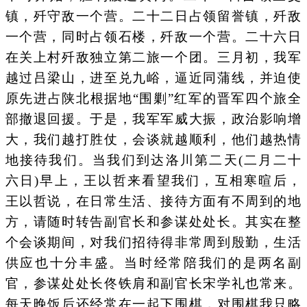
镇，歼守敌一个营。二十二日占领留誉镇，歼敌
一个营，同时占领石楼，歼敌一个营。二十六日
在关上村歼敌独立第二旅一个团。三月初，我军
越过吕梁山，进至兑九峪，逼近同蒲线，并迫使
原先进占陕北根据地“围剿”红军的晋军四个旅全
部撤退回援。于是，我军军威大振，政治影响增
大，我们越打胜仗，会谈就越顺利，他们越热情
地接待我们。当我们到达洛川第二天(二月二十
六日)早上，王以哲来看望我们，互相寒暄后，
王以哲说，在日常生活、接待方面有不周到的地
方，请随时转告副官长和参谋处处长。其实在整
个会谈期间，对我们招待得非常周到殷勤，生活
供应也十分丰盛。当时经常陪我们的是两名副
官，参谋处处长佟铁肩和副官长宋学礼也常来。
每天晚饭后还经常在一起下围棋，对围棋我只略