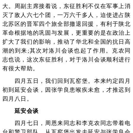
大。周副主席接着说，东征胜利不仅在军事上消
灭了敌人六七个团，一万六千多人，迫使进占陕
北苏区的晋军四个旅全部撤退回援，有利于陕北
革命根据地的巩固与发展，更重要的是在政治上
扩大了我们的影响，推动了华北和全国的抗日高
潮的到来;其次对洛川会谈也起了作用。克农同
志也说，这次东征胜利，对于洛川会谈顺利进行
有很大帮助。
四月五日，我们回到瓦窑堡。本来约定四月
初到延安会谈，因张学良患喉疾未愈，才推迟到
四月八日。
延安会谈
四月七日，周恩来同志和李克农同志带着电
台和警卫部队，从瓦窑堡出发去延安与张学良会