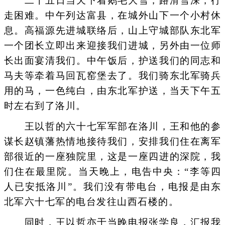
二十五日当天下着鹅毛大雪，路滑雪深，行
走困难。中午列达富县，在城外山下一个小村休
息。高福源先进城联络后，山上守城部队东北军
一个团长立即出来迎接我们进城，另外由一位师
长出面宴清我们。中午饭后，护送我们的同志和
马夫等牵着马回瓦窑堡去了。我们骑东北军骑兵
用的马，一色纯白，由东北军护送，当天下午五
时左右到了洛川。
王以哲的六十七军军部在洛川，王和他的参
谋长赵镇藩热情地接待我们，安排我们住在离军
部很近的一座独院里，这是一座四进的深院，我
们住在最里院。当天晚上，电告中央：“李等四
人已安抵洛川”。我们没有带电台，电报是由东
北军六十七军的电台发往山西石楼的。
同时，王以哲亦于当晚电报张学良，汇报我