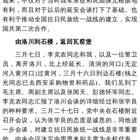
成果，不仅对于当时我军东征和巩固陕北根据地
有利，而且对于以后的延安会谈打下了基础。也
有利于推动全国抗日民族统一战线的建立，实现
国共第二次合作。
由洛川到石楼，返回瓦窑堡
三月七日，李克农同志和我，以及一位警卫
员，离开洛川，北上经延长、清涧的河口(无定
河入黄河口)过黄河，三月十六日到达石楼(钱之
光同志已去西安采购物资和药品)。我们见到丁
毛主席、周副主席以及张闻天、彭德怀等同志。
李克农同志汇报了洛川会谈的详细经过和张学良
的种种要求。三月二十七日，党中央在石楼附近
召开会议，认为张学良的态度是诚恳的，同他进
一步会谈，对建立抗日民族统一战线是非常重要
的。中央会议决定由周恩来副主席为全权代表，