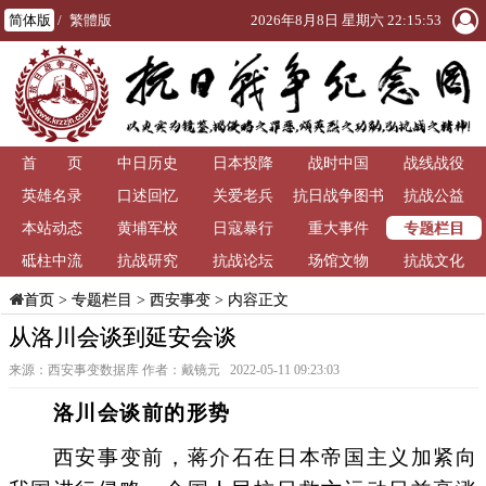
简体版
/
繁體版
2026年8月8日 星期六 22:15:54
首 页
中日历史
日本投降
战时中国
战线战役
英雄名录
口述回忆
关爱老兵
抗日战争图书
抗战公益
专题栏目
本站动态
黄埔军校
日寇暴行
重大事件
馆
砥柱中流
抗战研究
抗战论坛
场馆文物
抗战文化
>
专题栏目
>
西安事变
> 内容正文
首页
从洛川会谈到延安会谈
来源：西安事变数据库 作者：戴镜元 2022-05-11 09:23:03
洛川会谈前的形势
西安事变前，蒋介石在日本帝国主义加紧向