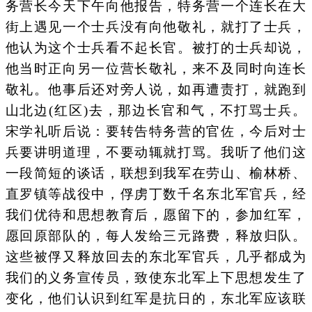
务营长今天下午向他报告，特务营一个连长在大
街上遇见一个士兵没有向他敬礼，就打了士兵，
他认为这个士兵看不起长官。被打的士兵却说，
他当时正向另一位营长敬礼，来不及同时向连长
敬礼。他事后还对旁人说，如再遭责打，就跑到
山北边(红区)去，那边长官和气，不打骂士兵。
宋学礼听后说：要转告特务营的官佐，今后对士
兵要讲明道理，不要动辄就打骂。我听了他们这
一段简短的谈话，联想到我军在劳山、榆林桥、
直罗镇等战役中，俘虏丁数千名东北军官兵，经
我们优待和思想教育后，愿留下的，参加红军，
愿回原部队的，每人发给三元路费，释放归队。
这些被俘又释放回去的东北军官兵，几乎都成为
我们的义务宣传员，致使东北军上下思想发生了
变化，他们认识到红军是抗日的，东北军应该联