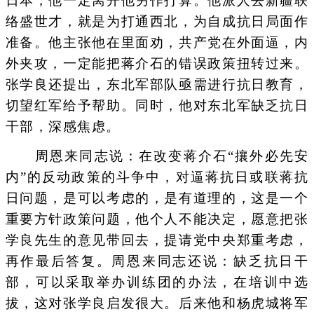
日本，他一定离开他另作打算。他派人去新疆联
络盛世才，就是为打通西北，为自成抗日局面作
准备。他主张他在里面劝，共产党在外面逼，内
外夹攻，一定能把蒋介石的错误政策扭转过来。
张学良还提出，东北军部队亟需进行抗日教育，
切望红军给予帮助。同时，他对东北军缺乏抗日
干部，深感焦虑。
周恩来同志说：在改变蒋介石“攘外必先安
内”的反动政策的斗争中，对逼蒋抗日或联蒋抗
日问题，是可以考虑的，是有道理的，这是一个
重要方针政策问题，他个人不能决定，愿意把张
学良先生的意见带回去，提请党中央郑重考虑，
再作最后答复。周恩来同志还说：缺乏抗日干
部，可以采取举办训练团的办法，在培训中选
拔，这对张学良启发很大。后来他和杨虎城将军