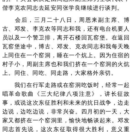
偕李克农同志去延安同张学良继续进行谈判。
会后，三月二十八日，周恩来副主席、博
古、邓发、李克农等同志和我，还有电台机要人
员以及一个警卫排，离开石楼回瓦窑堡。在返回
瓦窑堡途中，博古、邓发、克农同志和我每天晚
上同住在一个窑洞，睡在一个炕上。因为住宿的
村子小，周副主席也和我们挤在一个窑洞的火炕
上。同住、同吃、同走路，大家格外亲切。
我们在行军走路或在窑洞吃饭时，经常一起
唱革命歌曲《三大纪律八项注意》，讲长征故
事，或说这次东征胜利和未来的抗日战争，边走
边说，边吃边说，非常兴奋。四月初的一天，大
家又都挤在一个窑洞里，愉快地畅谈起来。邓发
同志首先说，这次东征取得很大胜利，意义重