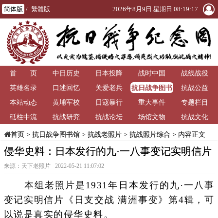
简体版
/
繁體版
2026年8月9日 星期日 08:19:19
首 页
中日历史
日本投降
战时中国
战线战役
抗日战争图书
英雄名录
口述回忆
关爱老兵
抗战公益
馆
本站动态
黄埔军校
日寇暴行
重大事件
专题栏目
砥柱中流
抗战研究
抗战论坛
场馆文物
抗战文化
>
抗日战争图书馆
>
抗战老照片
>
抗战照片综合
> 内容正文
首页
侵华史料：日本发行的九·一八事变记实明信片
来源：天下老照片 2022-05-21 11:07:02
本组老照片是1931年日本发行的九·一八事
变记实明信片《日支交战 满洲事变》第4辑，可
以说是真实的侵华史料。