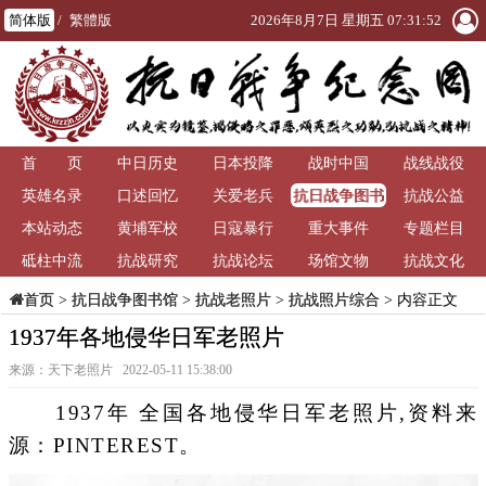
简体版
/
繁體版
2026年8月7日 星期五 07:31:53
首 页
中日历史
日本投降
战时中国
战线战役
抗日战争图书
英雄名录
口述回忆
关爱老兵
抗战公益
馆
本站动态
黄埔军校
日寇暴行
重大事件
专题栏目
砥柱中流
抗战研究
抗战论坛
场馆文物
抗战文化
>
抗日战争图书馆
>
抗战老照片
>
抗战照片综合
> 内容正文
首页
1937年各地侵华日军老照片
来源：天下老照片 2022-05-11 15:38:00
1937年 全国各地侵华日军老照片,资料来
源：PINTEREST。