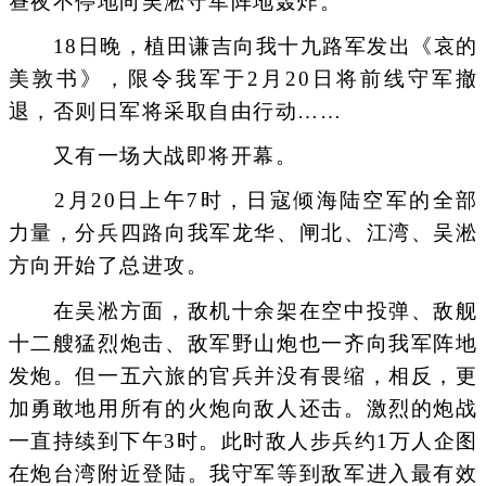
昼夜不停地向吴淞守军阵地轰炸。
18日晚，植田谦吉向我十九路军发出《哀的
美敦书》，限令我军于2月20日将前线守军撤
退，否则日军将采取自由行动……
又有一场大战即将开幕。
2月20日上午7时，日寇倾海陆空军的全部
力量，分兵四路向我军龙华、闸北、江湾、吴淞
方向开始了总进攻。
在吴淞方面，敌机十余架在空中投弹、敌舰
十二艘猛烈炮击、敌军野山炮也一齐向我军阵地
发炮。但一五六旅的官兵并没有畏缩，相反，更
加勇敢地用所有的火炮向敌人还击。激烈的炮战
一直持续到下午3时。此时敌人步兵约1万人企图
在炮台湾附近登陆。我守军等到敌军进入最有效