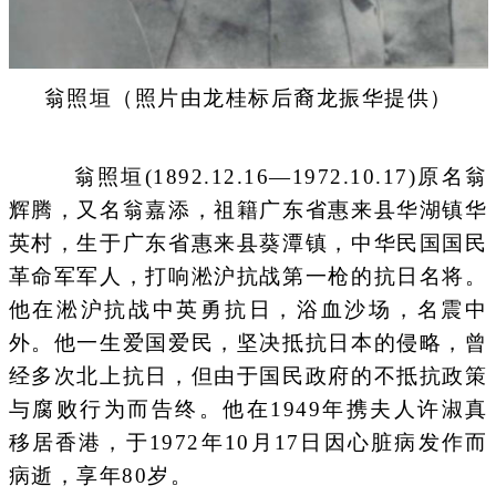
翁照垣（照片由
龙桂标后裔龙振华提供）
翁照垣(1892.12.16—1972.10.17)原名翁
辉腾，又名翁嘉添，祖籍广东省惠来县华湖镇华
英村，生于广东省惠来县葵潭镇，中华民国国民
革命军军人，打响淞沪抗战第一枪的抗日名将。
他在淞沪抗战中英勇抗日，浴血沙场，名震中
外。他一生爱国爱民，坚决抵抗日本的侵略，曾
经多次北上抗日，但由于国民政府的不抵抗政策
与腐败行为而告终。他在1949年携夫人许淑真
移居香港，于1972年10月17日因心脏病发作而
病逝，享年80岁。