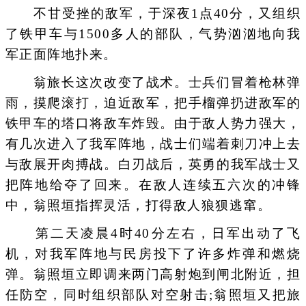
不甘受挫的敌军，于深夜1点40分，又组织
了铁甲车与1500多人的部队，气势汹汹地向我
军正面阵地扑来。
翁旅长这次改变了战术。士兵们冒着枪林弹
雨，摸爬滚打，迫近敌军，把手榴弹扔进敌军的
铁甲车的塔口将敌车炸毁。由于敌人势力强大，
有几次进入了我军阵地，战士们端着刺刀冲上去
与敌展开肉搏战。白刃战后，英勇的我军战士又
把阵地给夺了回来。在敌人连续五六次的冲锋
中，翁照垣指挥灵活，打得敌人狼狈逃窜。
第二天凌晨4时40分左右，日军出动了飞
机，对我军阵地与民房投下了许多炸弹和燃烧
弹。翁照垣立即调来两门高射炮到闸北附近，担
任防空，同时组织部队对空射击;翁照垣又把旅