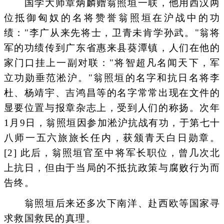
国学大师章炳麟赠翁照垣一联，他用西汉两
位抵御匈奴的名将赞誉翁照垣在沪战中的功
绩："李广从来先将士，卫青未肯学孙武。"翁将
军的功绩传到广东省惠来县葵潭镇，人们在他的
家门口挂上一副对联："将智超凡名闻天下，军
立功勋垂范淞沪。"翁照垣的名字和抗日名将李
杜、杨靖宇、吉鸿昌等的名字常常出现在文件的
显要位置与报章杂志上，受到人们的称扬。次年
1月9日，翁照垣因参加淞沪抗战有功，于第七十
八师一五六旅旅长任内，获颁青天白日勋章。
[2] 此后，翁照垣官至中将军长职位，曾几次北
上抗日，但由于当局的不抵抗政策与腐败行为而
告终。
翁照垣后来还多次下南洋、赴西欧等国家寻
求救国救民的真理。