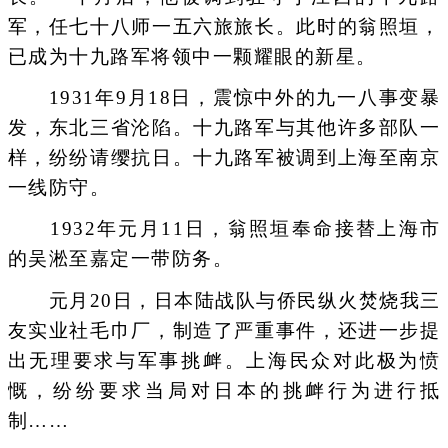
军，任七十八师一五六旅旅长。此时的翁照垣，
已成为十九路军将领中一颗耀眼的新星。
1931年9月18日，震惊中外的九一八事变暴
发，东北三省沦陷。十九路军与其他许多部队一
样，纷纷请缨抗日。十九路军被调到上海至南京
一线防守。
1932年元月11日，翁照垣奉命接替上海市
的吴淞至嘉定一带防务。
元月20日，日本陆战队与侨民纵火焚烧我三
友实业社毛巾厂，制造了严重事件，还进一步提
出无理要求与军事挑衅。上海民众对此极为愤
慨，纷纷要求当局对日本的挑衅行为进行抵
制……