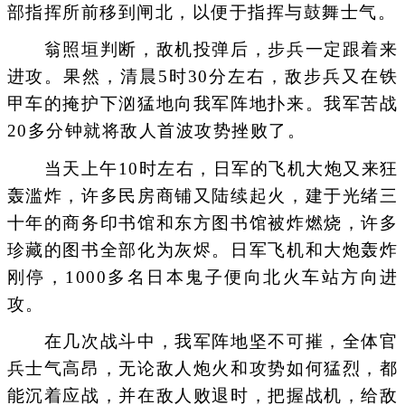
部指挥所前移到闸北，以便于指挥与鼓舞士气。
翁照垣判断，敌机投弹后，步兵一定跟着来
进攻。果然，清晨5时30分左右，敌步兵又在铁
甲车的掩护下汹猛地向我军阵地扑来。我军苦战
20多分钟就将敌人首波攻势挫败了。
当天上午10时左右，日军的飞机大炮又来狂
轰滥炸，许多民房商铺又陆续起火，建于光绪三
十年的商务印书馆和东方图书馆被炸燃烧，许多
珍藏的图书全部化为灰烬。日军飞机和大炮轰炸
刚停，1000多名日本鬼子便向北火车站方向进
攻。
在几次战斗中，我军阵地坚不可摧，全体官
兵士气高昂，无论敌人炮火和攻势如何猛烈，都
能沉着应战，并在敌人败退时，把握战机，给敌