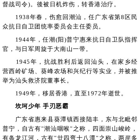
督战司令)。後被日机炸伤，转香港治疗。
1938年春，伤愈回潮汕，任广东省第8区民
众抗日自卫团统率委员会主任委员。
1944年，任潮(阳)普宁惠来抗日自卫队指挥
官，与日军周旋于大南山一带。
1945年，抗战胜利后返回汕头，在家乡经
营西岭矿场、葵峰农场和兴纪行等实业，并被推
举为汕头救济院董事长。
1949年，移居香港，直至1972年逝世。
坎坷少年 手刃恶霸
广东省惠来县葵潭镇西接陆丰，东与北毗邻
普宁，自古有"潮汕咽喉"之称，四面崇山峻岭，
有条龙江河，古有"廿四弯十八潭"之称，两岸多