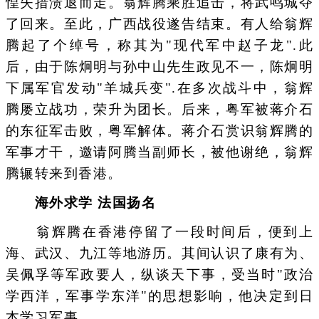
惶失措溃退而走。翁辉腾乘胜追击，将武鸣城夺
了回来。至此，广西战役遂告结束。有人给翁辉
腾起了个绰号，称其为"现代军中赵子龙".此
后，由于陈炯明与孙中山先生政见不一，陈炯明
下属军官发动"羊城兵变".在多次战斗中，翁辉
腾屡立战功，荣升为团长。后来，粤军被蒋介石
的东征军击败，粤军解体。蒋介石赏识翁辉腾的
军事才干，邀请阿腾当副师长，被他谢绝，翁辉
腾辗转来到香港。
海外求学 法国扬名
翁辉腾在香港停留了一段时间后，便到上
海、武汉、九江等地游历。其间认识了康有为、
吴佩孚等军政要人，纵谈天下事，受当时"政治
学西洋，军事学东洋"的思想影响，他决定到日
本学习军事。