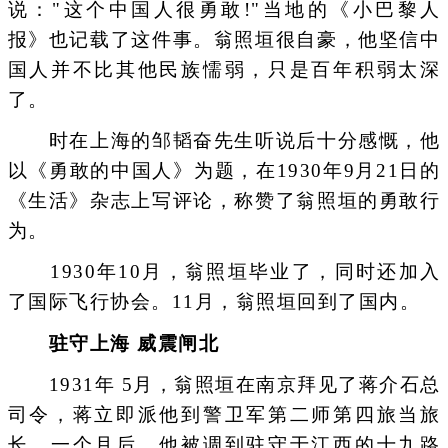
说："这个中国人很勇敢!"当地的《小巴黎人
报》也记载了这件事。翁照垣很自豪，他坚信中
国人并不比其他民族懦弱，只是百年积弱太深
了。
时在上海的邹韬奋先生听说后十分感慨，他
以《勇敢的中国人》为题，在1930年9月21日的
《生活》杂志上写评论，称赞了翁照垣的勇敢行
为。
1930年10月，翁照垣毕业了，同时还加入
了国际飞行协会。11月，翁照垣回到了国内。
驻守上海 威震闸北
1931年 5月，翁照垣在南京拜见了蒋介石总
司令，蒋立即派他到警卫军第二师第四旅当旅
长。一个月后，他被调到驻守于江西的十九路