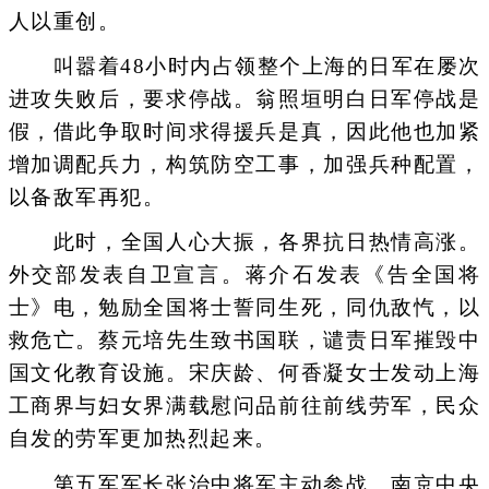
人以重创。
叫嚣着48小时内占领整个上海的日军在屡次
进攻失败后，要求停战。翁照垣明白日军停战是
假，借此争取时间求得援兵是真，因此他也加紧
增加调配兵力，构筑防空工事，加强兵种配置，
以备敌军再犯。
此时，全国人心大振，各界抗日热情高涨。
外交部发表自卫宣言。蒋介石发表《告全国将
士》电，勉励全国将士誓同生死，同仇敌忾，以
救危亡。蔡元培先生致书国联，谴责日军摧毁中
国文化教育设施。宋庆龄、何香凝女士发动上海
工商界与妇女界满载慰问品前往前线劳军，民众
自发的劳军更加热烈起来。
第五军军长张治中将军主动参战。南京中央