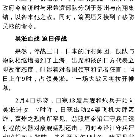
政府令俞济时与宋希濂部队分别于苏州与南翔集
结，以备来犯之敌。同时，翁照垣又接到了移防
吴淞的命令。
吴淞血战 迫日停战
果然，停战三日，日本的野村师团、舰队与
炮队相继增援到了上海。出席和谈的日方代表立
即改变态度，叫嚣着对各国领事和记者狂言："4
日上午9时，占领吴淞。"一场大战又将拉开帷
幕。
2月4日拂晓，日寇13艘兵舰和炮兵开始向
吴淞进攻。7时许，日寇出动24架飞机大肆轰
炸，轰炸之烈向所罕见。翁照垣令沿江守兵用远
射程的火器对敌舰猛烈还击，同时令沿江守兵严