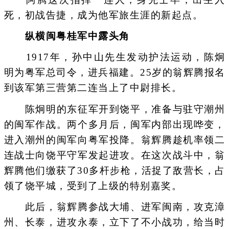
死，初战告捷，成为他军旅生涯的新起点。
纵横闽粤桂军中露头角
1917年，孙中山先生发动护法运动，陈炯
明为粤军总司令，进兵福建。25岁的翁辉腾报名
到该军第三营第二连当上了中尉排长。
陈炯明的东征军开到饶平，准备与驻守潮州
的闽军作战。两个多月后，闽军内部出现哗变，
进入潮州的闽军向粤军投降。翁辉腾趁机率领二
连战士向饶平守军发起进攻。在这次战斗中，翁
辉腾他们缴获了30多杆步枪，活捉了敌营长，占
领了饶平城，受到了上级的特别嘉奖。
此后，翁辉腾参战大埔、进军闽南，攻克漳
州、长泰，进攻永泰，立下了不小战功，给当时