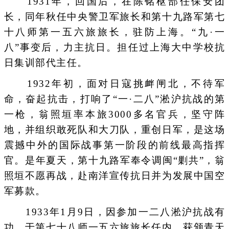
1931年，回国后，在陈铭枢部任保安团
长，同年秋任中央警卫军旅长和第十九路军第七
十八师第一五六旅旅长，驻防上海。“九·一
八”事变后，力主抗日。担任过上海大中学校抗
日集训部代主任。
1932年初，面对日寇挑衅闸北，不待军
命，奋起抗击，打响了“一·二八”淞沪抗战的第
一枪，翁照垣率本旅3000多名官兵，坚守阵
地，并组织敢死队和大刀队，重创日军，是这场
震撼中外的国际战事第一阶段的前线最高指挥
官。是年夏天，第十九路军奉令调闽“剿共”，翁
照垣不愿再战，赴南洋宣传抗日并为发展中国空
军募款。
1933年1月9日，因参加一二八淞沪抗战有
功，于第七十八师一五六旅旅长任内，获颁青天