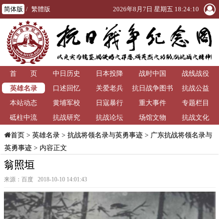
简体版
/
繁體版
2026年8月7日 星期五 18:24:11
首 页
中日历史
日本投降
战时中国
战线战役
英雄名录
口述回忆
关爱老兵
抗日战争图书
抗战公益
本站动态
黄埔军校
日寇暴行
重大事件
馆
专题栏目
砥柱中流
抗战研究
抗战论坛
场馆文物
抗战文化
>
英雄名录
>
抗战将领名录与英勇事迹
>
广东抗战将领名录与
首页
英勇事迹
> 内容正文
翁照垣
来源：百度 2018-10-10 14:01:43