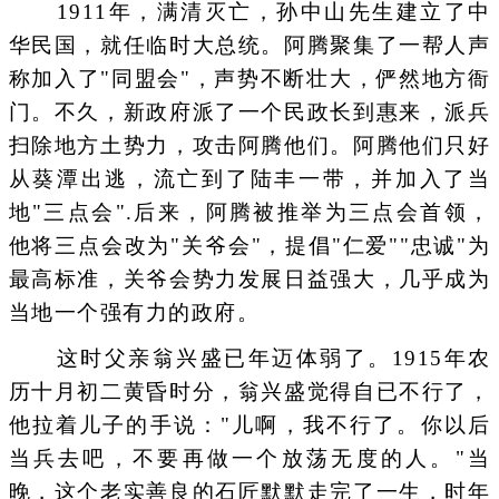
1911年，满清灭亡，孙中山先生建立了中
华民国，就任临时大总统。阿腾聚集了一帮人声
称加入了"同盟会"，声势不断壮大，俨然地方衙
门。不久，新政府派了一个民政长到惠来，派兵
扫除地方土势力，攻击阿腾他们。阿腾他们只好
从葵潭出逃，流亡到了陆丰一带，并加入了当
地"三点会".后来，阿腾被推举为三点会首领，
他将三点会改为"关爷会"，提倡"仁爱""忠诚"为
最高标准，关爷会势力发展日益强大，几乎成为
当地一个强有力的政府。
这时父亲翁兴盛已年迈体弱了。1915年农
历十月初二黄昏时分，翁兴盛觉得自已不行了，
他拉着儿子的手说："儿啊，我不行了。你以后
当兵去吧，不要再做一个放荡无度的人。"当
晚，这个老实善良的石匠默默走完了一生，时年