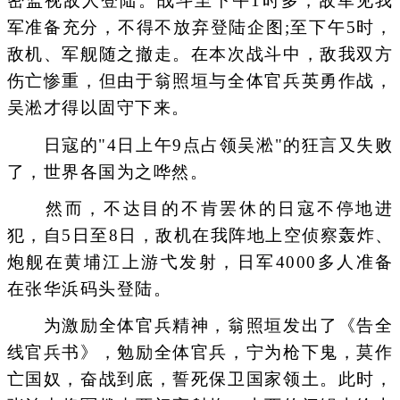
密监视敌人登陆。战斗至下午1时多，敌军见我
军准备充分，不得不放弃登陆企图;至下午5时，
敌机、军舰随之撤走。在本次战斗中，敌我双方
伤亡惨重，但由于翁照垣与全体官兵英勇作战，
吴淞才得以固守下来。
日寇的"4日上午9点占领吴淞"的狂言又失败
了，世界各国为之哗然。
然而，不达目的不肯罢休的日寇不停地进
犯，自5日至8日，敌机在我阵地上空侦察轰炸、
炮舰在黄埔江上游弋发射，日军4000多人准备
在张华浜码头登陆。
为激励全体官兵精神，翁照垣发出了《告全
线官兵书》，勉励全体官兵，宁为枪下鬼，莫作
亡国奴，奋战到底，誓死保卫国家领土。此时，