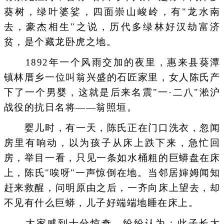
葵树，绿叶婆娑，四面崇山峻岭，有"龙水南
去，豪杰相生"之说，历代多绿林好汉劫富济
贫，是个藏龙卧虎之地。
1892年一个风雨交加的夜里，惠来县葵潭
镇林厝乡一位叫翁兴盛的石匠家里，女人陈氏产
下了一个男婴，这就是后来名震"一·二八"淞沪
战役的抗日名将——翁照垣。
婴儿时，有一天，陈氏正在门口洗衣，忽闻
房里有响动，以为孩子从床上跌下来，急忙回
房，举目一看，只见一条如水桶粗的巨蟒盘在床
上，陈氏"唉呀"一声惊倒在地。当邻居婶姆闻知
赶来救醒，问明原由之后，一齐向床上望去，却
不见有什么巨蟒，儿子好端端地睡在床上。
大家感到十分惊奇，纷纷认为：此子长大