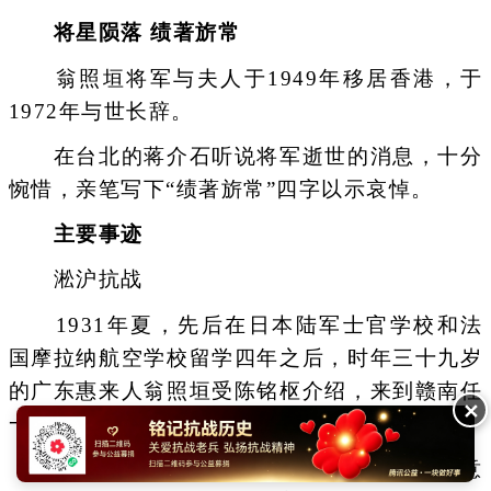
将星陨落 绩著旂常
翁照垣将军与夫人于1949年移居香港，于
1972年与世长辞。
在台北的蒋介石听说将军逝世的消息，十分
惋惜，亲笔写下“绩著旂常”四字以示哀悼。
主要事迹
淞沪抗战
1931年夏，先后在日本陆军士官学校和法
国摩拉纳航空学校留学四年之后，时年三十九岁
的广东惠来人翁照垣受陈铭枢介绍，来到赣南任
✕
一五六旅旅长，成为十九路军一颗耀眼的明星。
不久，“九·一八”事变爆发。翁照垣的注意