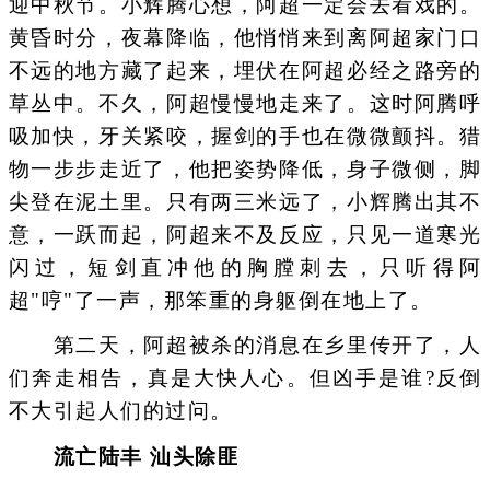
迎中秋节。小辉腾心想，阿超一定会去看戏的。
黄昏时分，夜幕降临，他悄悄来到离阿超家门口
不远的地方藏了起来，埋伏在阿超必经之路旁的
草丛中。不久，阿超慢慢地走来了。这时阿腾呼
吸加快，牙关紧咬，握剑的手也在微微颤抖。猎
物一步步走近了，他把姿势降低，身子微侧，脚
尖登在泥土里。只有两三米远了，小辉腾出其不
意，一跃而起，阿超来不及反应，只见一道寒光
闪过，短剑直冲他的胸膛刺去，只听得阿
超"哼"了一声，那笨重的身躯倒在地上了。
第二天，阿超被杀的消息在乡里传开了，人
们奔走相告，真是大快人心。但凶手是谁?反倒
不大引起人们的过问。
流亡陆丰 汕头除匪