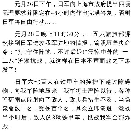
元月26日下午，日军向上海市政府提出四项
无理要求并限定在48小时内作出完满答复，否则
日军将自由行动……
元月28日晚上11时30分，一五六旅旅部骤
然接到日军进攻我军驻地的情报，翁照垣坚决命
令："打!守住阵地，不许后退!"震惊中外的"一·
二八"沪淞抗战，就这样在日本不宣而战之下爆
发了!
日军六七百人在铁甲车的掩护下越过障碍
物，向我军阵地压来。我军将士严阵以待，各种
弹药雨点般射向了敌人，敌步兵措手不及，当场
毙命数十名，受伤百余名，其余立即溃退。激战
半小时后，敌人的8辆铁甲车，也被我军全部炸
毁。