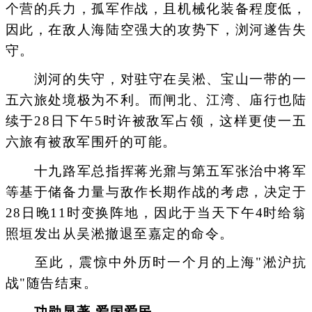
个营的兵力，孤军作战，且机械化装备程度低，
因此，在敌人海陆空强大的攻势下，浏河遂告失
守。
浏河的失守，对驻守在吴淞、宝山一带的一
五六旅处境极为不利。而闸北、江湾、庙行也陆
续于28日下午5时许被敌军占领，这样更使一五
六旅有被敌军围歼的可能。
十九路军总指挥蒋光鼐与第五军张治中将军
等基于储备力量与敌作长期作战的考虑，决定于
28日晚11时变换阵地，因此于当天下午4时给翁
照垣发出从吴淞撤退至嘉定的命令。
至此，震惊中外历时一个月的上海"淞沪抗
战"随告结束。
功勋显著 爱国爱民