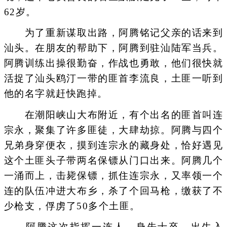
62岁。
为了重新谋取出路，阿腾铭记父亲的话来到
汕头。在朋友的帮助下，阿腾到驻汕陆军当兵。
阿腾训练出操很勤奋，作战也勇敢，他们很快就
活捉了汕头鸥汀一带的匪首李流良，土匪一听到
他的名字就赶快跑掉。
在潮阳峡山大布附近，有个出名的匪首叫连
宗永，聚集了许多匪徒，大肆劫掠。阿腾与四个
兄弟身穿便衣，摸到连宗永的藏身处，恰好遇见
这个土匪头子带两名保镖从门口出来。阿腾几个
一涌而上，击毙保镖，抓住连宗永，又率领一个
连的队伍冲进大布乡，杀了个回马枪，缴获了不
少枪支，俘虏了50多个土匪。
阿腾这次指挥一连人，身先士卒，出生入