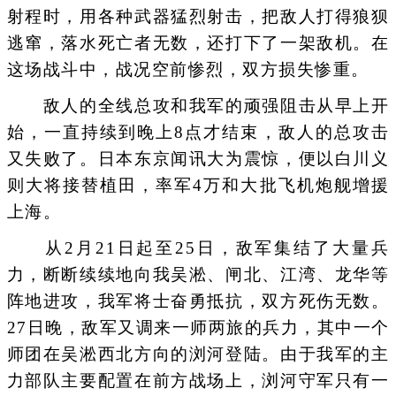
射程时，用各种武器猛烈射击，把敌人打得狼狈
逃窜，落水死亡者无数，还打下了一架敌机。在
这场战斗中，战况空前惨烈，双方损失惨重。
敌人的全线总攻和我军的顽强阻击从早上开
始，一直持续到晚上8点才结束，敌人的总攻击
又失败了。日本东京闻讯大为震惊，便以白川义
则大将接替植田，率军4万和大批飞机炮舰增援
上海。
从2月21日起至25日，敌军集结了大量兵
力，断断续续地向我吴淞、闸北、江湾、龙华等
阵地进攻，我军将士奋勇抵抗，双方死伤无数。
27日晚，敌军又调来一师两旅的兵力，其中一个
师团在吴淞西北方向的浏河登陆。由于我军的主
力部队主要配置在前方战场上，浏河守军只有一