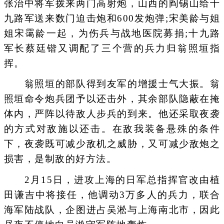
张治中将军拨来两门高射炮，山西的阎锡山给十
九路军送来数门迫击炮和600发炮弹;宋美龄与姐
姐宋霭龄一起，为伤兵与战地医院募捐;十九路
军长蔡廷锴又调配了三个营的兵力归翁照垣指
挥。
翁照垣的部队得到友军的增援士气大振。翁
照垣命令炮兵团予以还击外，其余部队隐蔽在掩
体内，严阵以待敌人步兵的到来。他还采取夜袭
的方式对敌施以还击。在敌我装备悬殊的条件
下，夜袭既可减少敌机之威胁，又可减少敌炮之
损害，是制敌的好方法。
2月15日，进攻上海的日军总指挥官改由植
田谦吉中将接任，他调动3万多人的兵力，联合
海军陆战队，企图进占吴淞与上海南北市，因此