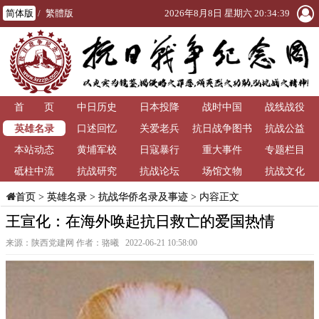
简体版
/
繁體版
2026年8月8日 星期六 20:34:40
首 页
中日历史
日本投降
战时中国
战线战役
英雄名录
口述回忆
关爱老兵
抗日战争图书
抗战公益
本站动态
黄埔军校
日寇暴行
重大事件
馆
专题栏目
砥柱中流
抗战研究
抗战论坛
场馆文物
抗战文化
>
英雄名录
>
抗战华侨名录及事迹
> 内容正文
首页
王宣化：在海外唤起抗日救亡的爱国热情
来源：陕西党建网 作者：骆曦 2022-06-21 10:58:00