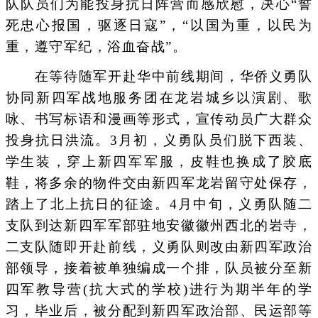
队队员们为能投身抗日阵营而感欣慰，决心“誓
死忠心报国，驱逐日寇”，“以国为重，以民为
重，遵守军纪，浴血奋战”。
在等待随军开赴华中前线期间，华侨义勇队
协同新四军战地服务团在龙岩城乡以演剧、歌
咏、书写标语和漫画等形式，宣传动员广大群众
投身抗日洪流。3月初，义勇队员们脱下西装、
学生装，穿上新四军军服，皮鞋也换成了胶底
鞋，将多余的物件交由新四军龙岩留守处保存，
踏上了北上抗日的征途。4月中旬，义勇队随二
支队到达新四军军部驻地安徽徽州西北的岩寺，
二支队随即开赴前线，义勇队则改由新四军政治
部领导，接着被单独编成一个排，队员被分至新
四军教导营(抗大式的学校)进行为期半年的学
习，毕业后，被分配到新四军政治部、民运部等