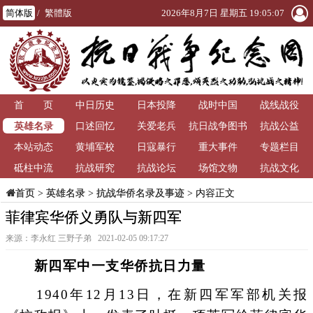
简体版
/
繁體版
2026年8月7日 星期五 19:05:07
首 页
中日历史
日本投降
战时中国
战线战役
英雄名录
口述回忆
关爱老兵
抗日战争图书
抗战公益
本站动态
黄埔军校
日寇暴行
重大事件
馆
专题栏目
砥柱中流
抗战研究
抗战论坛
场馆文物
抗战文化
>
英雄名录
>
抗战华侨名录及事迹
> 内容正文
首页
菲律宾华侨义勇队与新四军
来源：李永红 三野子弟 2021-02-05 09:17:27
新四军中一支华侨抗日力量
1940年12月13日，在新四军军部机关报