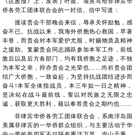
《抗敌报》上，发表了叶挺、项英写给菲律宾华
侨各劳工团体联合会的一封信。信中写道：
接读贵会干部晚会来信，辱承关怀励勉，感
奋不已。抗战以来，我海外侨胞热心救国，早著
丰誉，而贵会对本军爱护尤殷，时赐物质及精神
之援助。复蒙贵会同志踊跃参加本军工作，前线
敌后以及后方各部门，均有我侨胞之足迹，不独
为本军之幸，抑亦贵会之光荣也……尚祈贵会团
结广大侨胞，一致奋起，为坚持抗战团结进步而
奋斗!本军全体指战员，本三年如一日之精神，
坚决站在战斗最前线，誓以对民族之无限之忠
诚，获取更大胜利，藉以奉答贵会之期约也……
菲律宾华侨各劳工团体联合会，系南洋岛国
美属菲律宾的一华侨群众组织，与主要活动于华
中一带的新四军不仅隔有重洋万里，崇山千重，