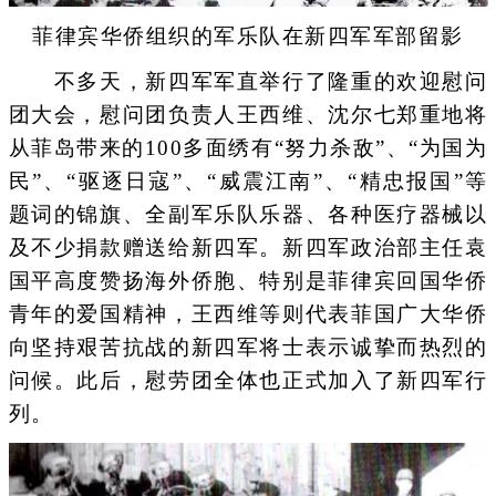
菲律宾华侨组织的军乐队在新四军军部留影
不多天，新四军军直举行了隆重的欢迎慰问
团大会，慰问团负责人王西维、沈尔七郑重地将
从菲岛带来的100多面绣有“努力杀敌”、“为国为
民”、“驱逐日寇”、“威震江南”、“精忠报国”等
题词的锦旗、全副军乐队乐器、各种医疗器械以
及不少捐款赠送给新四军。新四军政治部主任袁
国平高度赞扬海外侨胞、特别是菲律宾回国华侨
青年的爱国精神，王西维等则代表菲国广大华侨
向坚持艰苦抗战的新四军将士表示诚挚而热烈的
问候。此后，慰劳团全体也正式加入了新四军行
列。