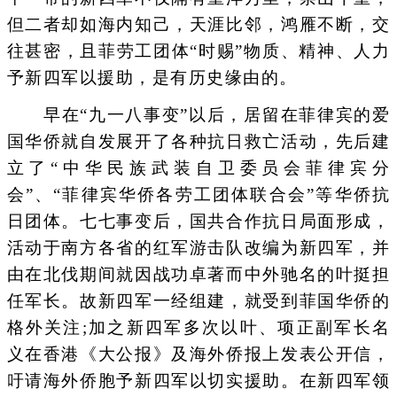
但二者却如海内知己，天涯比邻，鸿雁不断，交
往甚密，且菲劳工团体“时赐”物质、精神、人力
予新四军以援助，是有历史缘由的。
早在“九一八事变”以后，居留在菲律宾的爱
国华侨就自发展开了各种抗日救亡活动，先后建
立了“中华民族武装自卫委员会菲律宾分
会”、“菲律宾华侨各劳工团体联合会”等华侨抗
日团体。七七事变后，国共合作抗日局面形成，
活动于南方各省的红军游击队改编为新四军，并
由在北伐期间就因战功卓著而中外驰名的叶挺担
任军长。故新四军一经组建，就受到菲国华侨的
格外关注;加之新四军多次以叶、项正副军长名
义在香港《大公报》及海外侨报上发表公开信，
吁请海外侨胞予新四军以切实援助。在新四军领