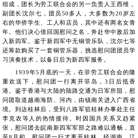
组成，团长为劳工联合会的另一负责人王西维，
副团长沈尔七，团员50多人，大多数为20岁左
右的华侨学生、工人和店员，其中还有两名女青
年。他们决心借回国慰问之名，奔赴华中敌后加
入新四军。鉴于新四军中无铜管乐队，沈尔七等
还筹款购买了一套铜管乐器，挑选慰问团团员学
习演奏技术，以备日后为新四军服务。
1939年5月底的一天，在菲劳工联合会的隆
重欢送下，慰问团一行离开菲岛，3日后抵香
港。鉴于香港与大陆的陆路交通为日军所阻，慰
问团取道越南海防、河内，由镇南关进入广西省
境。到达桂林后，受到八路军驻桂林办事处主任
李克农等人的热情接待。时因国共关系又趋紧
张，慰问团去皖南新四军军部之路难以通畅，直
至8月初，慰问团一行才离开桂林，经湖南、江