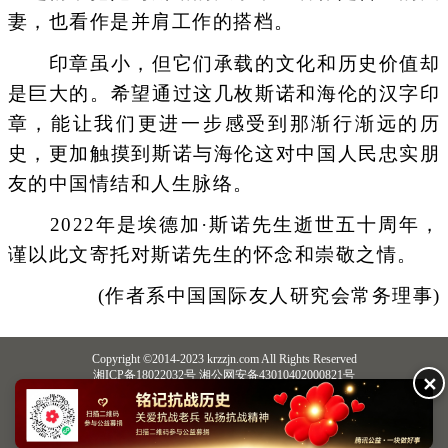
妻，也看作是并肩工作的搭档。
印章虽小，但它们承载的文化和历史价值却
是巨大的。希望通过这几枚斯诺和海伦的汉字印
章，能让我们更进一步感受到那渐行渐远的历
史，更加触摸到斯诺与海伦这对中国人民忠实朋
友的中国情结和人生脉络。
2022年是埃德加·斯诺先生逝世五十周年，
谨以此文寄托对斯诺先生的怀念和崇敬之情。
(作者系中国国际友人研究会常务理事)
Copyright ©2014-2023 krzzjn.com All Rights Reserved
湘ICP备18022032号 湘公网安备43010402000821号
✕
中央网信办违法和不良信息举报中心
长沙市互联网违法和不良信息举报中心
不良信息举报电话：0731-85531328 19198230121（微信同号）
纠错电话：18182129125 15116420702
QQ：2652168198