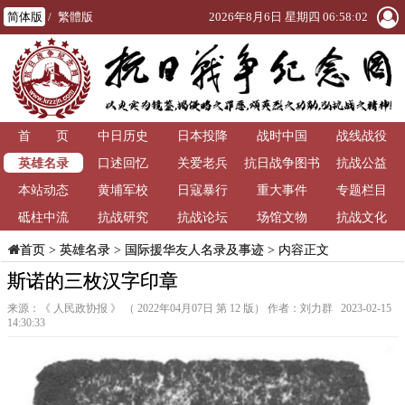
简体版
/
繁體版
2026年8月6日 星期四 06:58:03
首 页
中日历史
日本投降
战时中国
战线战役
英雄名录
口述回忆
关爱老兵
抗日战争图书
抗战公益
本站动态
黄埔军校
日寇暴行
重大事件
馆
专题栏目
砥柱中流
抗战研究
抗战论坛
场馆文物
抗战文化
>
英雄名录
>
国际援华友人名录及事迹
> 内容正文
首页
斯诺的三枚汉字印章
来源：《 人民政协报 》 （ 2022年04月07日 第 12 版） 作者：刘力群 2023-02-15
14:30:33