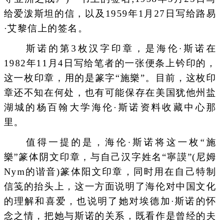
给爱泼斯坦的信，以及1959年1月27日写给路易
·艾黎信上的签名。
斯诺的第3枚汉字印章，是海伦·斯诺在
1982年11月4日写给笔者的一张便条上钤印的，
这一枚印章，用的是篆字“施樂”。目前，这枚印
章还不知在何处，也有可能保存在美国犹他州盐
湖城的杨百翰大学海伦·斯诺资料收藏中心那
里。
值得一提的是，海伦·斯诺将这一枚“施
樂”篆体阴文印章，与自己汉字姓名“寧謨”(尼姆
Nym的谐音)篆体阳文印章，同时用在自己特制
信笺的抬头上，这一方面说明了海伦对中国文化
的理解和喜爱，也说明了她对埃德加·斯诺的怀
念之情，把她与斯诺的关系，既看作是曾经的夫