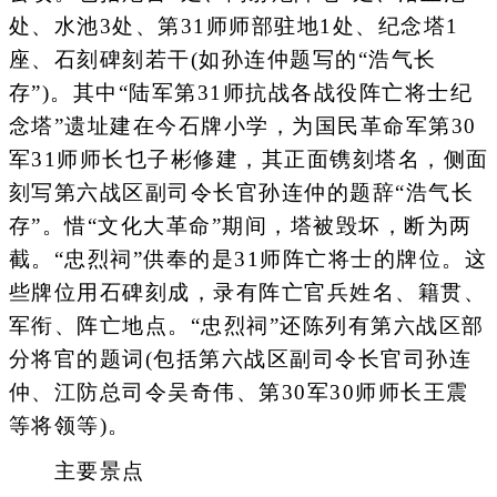
处、水池3处、第31师师部驻地1处、纪念塔1
座、石刻碑刻若干(如孙连仲题写的“浩气长
存”)。其中“陆军第31师抗战各战役阵亡将士纪
念塔”遗址建在今石牌小学，为国民革命军第30
军31师师长乜子彬修建，其正面镌刻塔名，侧面
刻写第六战区副司令长官孙连仲的题辞“浩气长
存”。惜“文化大革命”期间，塔被毁坏，断为两
截。“忠烈祠”供奉的是31师阵亡将士的牌位。这
些牌位用石碑刻成，录有阵亡官兵姓名、籍贯、
军衔、阵亡地点。“忠烈祠”还陈列有第六战区部
分将官的题词(包括第六战区副司令长官司孙连
仲、江防总司令吴奇伟、第30军30师师长王震
等将领等)。
主要景点