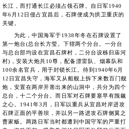
长江，而打通长江必须占领石牌。自日军1940
年6月12日侵占宜昌后，石牌便成为拱卫重庆的
关键。
为此，中国海军于1938年冬在石牌设置了
第一炮台(总台长方莹。下辖两个分台。一分台
与总台部均设在宜昌石牌村，二分台设秭归庙河
村)，安装大炮共10尊，配备漂雷队、烟幕队和
100余名官兵，用于封锁长江。待到1940年6月
12日宜昌失守，海军又从船舰上拆下来数百门舰
炮，安置在两岸开凿出来的山洞中，共分为四个
总台，十二个分台。而日军对石牌要塞早有觊觎
之心。1941年3月，日军以重兵从宜昌对岸进攻
石牌正面的平善坝，并以另一路进攻石牌侧翼之
曹家畈。两路日军当时都遭到中国守军的严重打