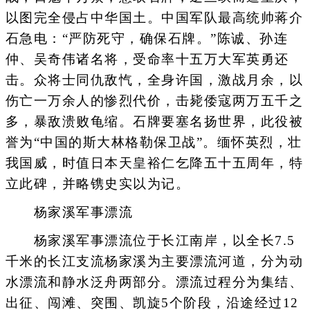
以图完全侵占中华国土。中国军队最高统帅蒋介
石急电：“严防死守，确保石牌。”陈诚、孙连
仲、吴奇伟诸名将，受命率十五万大军英勇还
击。众将士同仇敌忾，全身许国，激战月余，以
伤亡一万余人的惨烈代价，击毙倭寇两万五千之
多，暴敌溃败龟缩。石牌要塞名扬世界，此役被
誉为“中国的斯大林格勒保卫战”。缅怀英烈，壮
我国威，时值日本天皇裕仁乞降五十五周年，特
立此碑，并略镌史实以为记。
杨家溪军事漂流
杨家溪军事漂流位于长江南岸，以全长7.5
千米的长江支流杨家溪为主要漂流河道，分为动
水漂流和静水泛舟两部分。漂流过程分为集结、
出征、闯滩、突围、凯旋5个阶段，沿途经过12