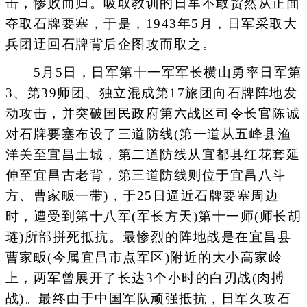
击，惨败而归。吸取教训的日军不敢贸然从正面
夺取石牌要塞，于是，1943年5月，日军采取大
兵团迂回石牌背后企图攻而取之。
5月5日，日军第十一军军长横山勇率日军第
3、第39师团、独立混成第17旅团向石牌阵地发
动攻击，并突破国民政府第六战区司令长官陈诚
对石牌要塞布设了三道防线(第一道从五峰县渔
洋关至宜昌土城，第二道防线从宜都县红花套延
伸至宜昌古老背，第三道防线则位于宜昌八斗
方、曹家畈一带)，于25日逼近石牌要塞周边
时，遭受到第十八军(军长方天)第十一师(师长胡
琏)所部拼死抵抗。最惨烈的阵地战是在宜昌县
曹家畈(今属宜昌市点军区)附近的大小高家岭
上，两军曾展开了长达3个小时的白刃战(肉搏
战)。最终由于中国军队顽强抵抗，日军久攻石