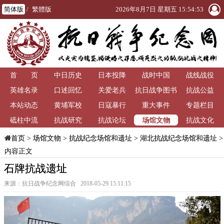
简体版
/
繁體版
2026年8月7日 星期五 15:54:53
首 页
中日历史
日本投降
战时中国
战线战役
英雄名录
口述回忆
关爱老兵
抗日战争图书
抗战公益
本站动态
黄埔军校
日寇暴行
重大事件
馆
专题栏目
场馆文物
砥柱中流
抗战研究
抗战论坛
抗战文化
>
场馆文物
>
抗战纪念场馆和遗址
>
湖北抗战纪念场馆和遗址
>
首页
内容正文
石牌抗战遗址
来源：抗日战争纪念网综合 2018-05-29 15:11:15