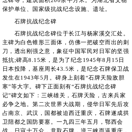
念碑等，建筑面积200余平方米。为湖北省文物
保护单位、国家级抗战纪念设施、遗址。
石牌抗战纪念碑
石牌抗战纪念碑位于长江与杨家溪交汇处。
主碑为白色锥形三面体，仿佛一把破空而出的刺
刀，透出刚强之意，象征中国军民对日军的坚强
抵抗;碑高8.15米，是为了纪念1945年8月15日
日本投降，基座周长43.5米，是纪念石牌保卫战
发生在1943年5月。碑身上刻着“石牌天险敌胆
寒”等大字。碑下正面刻有“石牌抗战纪念碑
记”碑文如下：三峡雄关，石牌天险，古来兵家
必争之地。第二次世界大战期，侵华日军先后攻
占南京、武汉，国都被迫西迁重庆，石牌遂成拱
卫陪都之国防要塞。一九四三年五月，鄂西会
战，日寇十万众，意取石牌，逆三峡而逼重庆，