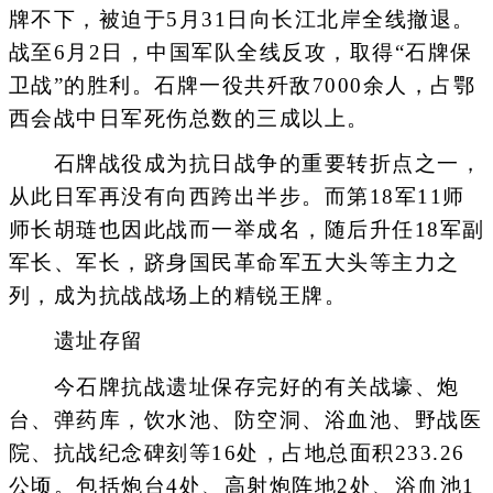
牌不下，被迫于5月31日向长江北岸全线撤退。
战至6月2日，中国军队全线反攻，取得“石牌保
卫战”的胜利。石牌一役共歼敌7000余人，占鄂
西会战中日军死伤总数的三成以上。
石牌战役成为抗日战争的重要转折点之一，
从此日军再没有向西跨出半步。而第18军11师
师长胡琏也因此战而一举成名，随后升任18军副
军长、军长，跻身国民革命军五大头等主力之
列，成为抗战战场上的精锐王牌。
遗址存留
今石牌抗战遗址保存完好的有关战壕、炮
台、弹药库，饮水池、防空洞、浴血池、野战医
院、抗战纪念碑刻等16处，占地总面积233.26
公顷。包括炮台4处、高射炮阵地2处、浴血池1