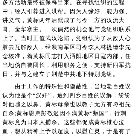
多方活动最终被保释出来。在寻找组织的过程
中，经人引荐进入洪帮。因为人缘好、能力强、
讲义气，黄标两年后就成了号令一方的汉流大
哥、金华寨主。一次偶然的机会他与党组织联系
上了。当时正值武汉沦陷，党组织为了从敌人心
脏去瓦解敌人，经襄南军区司令李人林提请李先
念核准，着黄标同志打入沔阳地区日寇内部，任
当地伪自警团长，利用职务之便，支持新四军抗
日，并与之建立了荆楚中共地下特别党组。
由于工作的特殊性和隐蔽性，当地老百姓误
认为他是个“汉奸”，遭到四乡百姓的误解，纷纷
对他嗤之以鼻。黄标母亲也以教子无方有辱祖先
自杀;黄标恩弟彭敬迟因不满黄标“叛国”，行刺
黄标竟为日本人捕杀。这些都促成黄标椎心泣
血，想从精神上予以超度，以慰亡灵，于是有了