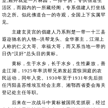
堂;殿外就是一片林园，一排平房，专供僧道生
活区，而园内的一所藏经阁，专系倡建人打坐练
功之所。似此佛道合一的寺观，全国上下实属罕
见。
主建玄灵宫的倡建人乃系荆楚一带一十三县
遐迩驰名的人物--洪帮龙头、金华寨主，江湖上
人称的仁义大哥、幸福大哥，而又系当地一带的
日伪“汉奸”总头目的黄标。
黄标，生于水乡，长于水乡，生性豪放，善
走江湖，1925年率洪帮兄弟发起震惊洞庭的农
民运动，同年入党。1930年至于1931年先后担
任沔阳县苏维埃互经会主席、湘鄂西省委会海关
登记处主任等职。
后来在一次战斗中黄标被国民党抓获，经过