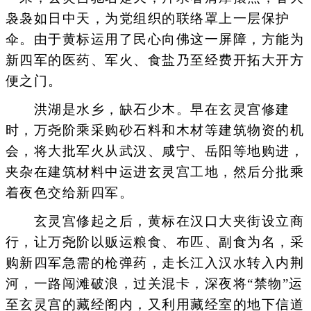
袅袅如日中天，为党组织的联络罩上一层保护
伞。由于黄标运用了民心向佛这一屏障，方能为
新四军的医药、军火、食盐乃至经费开拓大开方
便之门。
洪湖是水乡，缺石少木。早在玄灵宫修建
时，万尧阶乘采购砂石料和木材等建筑物资的机
会，将大批军火从武汉、咸宁、岳阳等地购进，
夹杂在建筑材料中运进玄灵宫工地，然后分批乘
着夜色交给新四军。
玄灵宫修起之后，黄标在汉口大夹街设立商
行，让万尧阶以贩运粮食、布匹、副食为名，采
购新四军急需的枪弹药，走长江入汉水转入内荆
河，一路闯滩破浪，过关混卡，深夜将“禁物”运
至玄灵宫的藏经阁内，又利用藏经室的地下信道