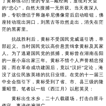
了黄标练功打坐的专室--藏经阁，显现对天皇
的“忠心”，自然大搜捕一无所获。当天夜深人
静，专职僧侣于释迦牟尼佛像背后启动暗钮，佛
座转动现出洞口，刘黑古等欣然走出，消失在茫
茫的黑雾里。
抗战胜利后，黄标不受国民党威逼引诱，率
部起义。当时国民党以高价悬赏缉拿黄标及其家
人。为了逃避国民党的抓捕，黄标曾在湖南岳阳
的一座小庙出家三年。黄标不惜个人声誉精忠报
国，而在革命成功建国后，竟以“汉奸”定论，淹
没了这位民族英雄的抗日业绩。在党的十一届三
中全会指引下，黄标受到了省、市、县三级的隆
重昭雪。笔者以一组《西江月》以慰英灵：
黄标出生水乡，二十八载疆场，打击白匪斗
倭寇，事迹传遍湖广。