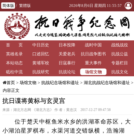
简体版
/
繁體版
2026年8月6日 星期四 11:55:57
首 页
中日历史
日本投降
战时中国
战线战役
英雄名录
口述回忆
关爱老兵
抗日战争图书
抗战公益
本站动态
黄埔军校
日寇暴行
重大事件
馆
专题栏目
场馆文物
砥柱中流
抗战研究
抗战论坛
抗战文化
>
场馆文物
>
抗战纪念场馆和遗址
>
湖北抗战纪念场馆和遗址
>
首页
内容正文
抗日谍将黄标与玄灵宫
来源：湖北方志网 《湖北方志》 作 者：黄忠汉 2017-12-27 09:47:58
位于楚天中枢鱼米水乡的洪湖革命苏区，大
小湖泊星罗棋布，水渠河道交错纵横，浩瀚湖