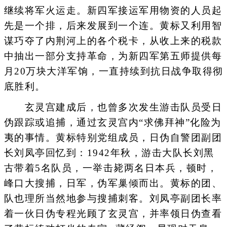
继续将军火运走。新四军接运军用物资的人员起
先是一个排，后来发展到一个连。黄标又利用智
谋巧夺了内荆河上的各个税卡，从收上来的税款
中抽出一部分支持革命，为新四军第五师提供每
月20万块大洋军饷，一直持续到抗日战争取得彻
底胜利。
玄灵宫建成后，也曾多次发生游击队员受日
伪跟踪或追捕，通过玄灵宫内“求佛拜神”化险为
夷的事情。黄标特别党组成员，日伪自警团副团
长刘凤亭回忆到：1942年秋，游击大队长刘黑
古带着5名队员，一举击毙两名日本兵，顿时，
峰口大搜捕，日军，伪军巢倾而出。黄标的团、
队也理所当然地参与搜捕刺客。刘凤亭副团长率
着一伙日伪专程光顾了玄灵宫，并率领日伪查看