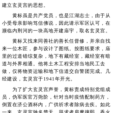
建立玄灵宫的思想。
黄标虽是共产党员，也是江湖志士，由于从
小受母亲影响笃信佛说，因此请示军区认可，在
濒临内荆河的一块高地开建庙宇，取名玄灵宫。
黄标又找来同善社的善长任督修，并亲自找
来一位木匠，参与设计了图纸。按图纸要求，庙
里的过道错综复杂，地下有藏经室，藏经室有暗
道与外界相通。他将土木工程安排当地民工去
做，仅将物资运输和地下信道交自警团完成。几
经建设，玄灵宫于1941年开光。
为了扩大玄灵宫声誉，黄标责成特别党组成
员，伪军医官万尧阶，针对当时疫情配制药方，
倒置在济公酒杯内，广供祈求者除病去疾。如此
一来，玄灵宫驰名楚天，拜求者肩摩攘熙，香火