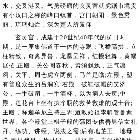
水，交叉港叉。气势磅礴的玄灵宫就虎踞市境贯
有小汉口之称的峰口镇首，宫门朝阳，景色秀
丽，琉璃灿烂，深为楚人所景仰。
玄灵宫，成建于20世纪40年代的抗日时
期，是一座集佛道于一体的寺观：飞檐高拱，立
柱精致，奇禽异兽，龙凰呈祥，红幔轻舞，黄幅
展招;正殿，关公阅春秋，髯须飘飘，正气凛
冽，关平、周仓虎立两侧，马首是瞻;左殿，塑
有普度众生的吕洞宾;右殿，破鞋破帽的笑济
公，一手破扇，一手酒杯，以为病人去疾;中
殿，莲花台上坐有执净瓶的救苦救难的观士音;
主殿，释迦牟尼主持三界;道教始祖李聃管兽禽
世界。各个殿堂上棋子般的蒲团专供善男信女礼
拜、练功、讲经、说法之需;后有地芷王、地母