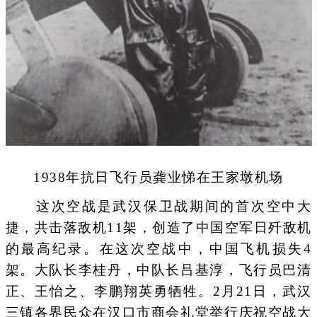
1938年抗日飞行员龚业悌在王家墩机场
这次空战是武汉保卫战期间的首次空中大
捷，共击落敌机11架，创造了中国空军日歼敌机
的最高纪录。在这次空战中，中国飞机损失4
架。大队长李桂丹，中队长吕基淳，飞行员巴清
正、王怡之、李鹏翔英勇牺牲。2月21日，武汉
三镇各界民众在汉口市商会礼堂举行庆祝空战大