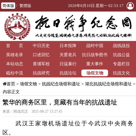
简体版
/
繁體版
2026年8月10日 星期一 02:53:18
首 页
中日历史
日本投降
战时中国
战线战役
英雄名录
口述回忆
关爱老兵
抗日战争图书
抗战公益
本站动态
黄埔军校
日寇暴行
重大事件
馆
专题栏目
场馆文物
砥柱中流
抗战研究
抗战论坛
抗战文化
>
场馆文物
>
抗战纪念场馆和遗址
>
湖北抗战纪念场馆和遗址
>
首页
内容正文
繁华的商务区里，竟藏有当年的抗战遗址
来源：阅读武汉 2021-08-27 15:27:45
武汉王家墩机场遗址位于今武汉中央商务
区。