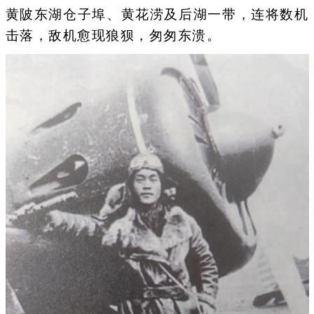
黄陂东湖仓子埠、黄花涝及后湖一带，连将数机
击落，敌机愈现狼狈，匆匆东溃。