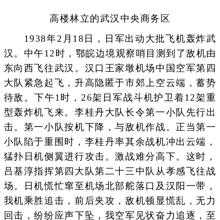
高楼林立的武汉中央商务区
1938年2月18日，日军出动大批飞机轰炸武
汉。中午12时，鄂皖边境观察哨目测到了敌机由
东向西飞往武汉。汉口王家墩机场中国空军第四
大队紧急起飞，升高隐匿于市郊上空云端，蓄势
待敌。下午1时，26架日军战斗机护卫着12架重
型轰炸机飞来。李桂丹大队长令第一小队先行出
击。第一小队按机下降，与敌机作战。正当第一
小队陷于重围时，李桂丹率其余战机冲出云端，
猛扑日机侧翼进行攻击。激战难分高下。这时，
吕基淳指挥第四大队第二十三中队从孝感飞往战
场。日机慌忙窜至机场北部舵落口及汉阳一带，
我机乘胜追击，前后夹攻，敌机顿显慌乱，无力
回击，纷纷应声下坠，我空军见状奋力追逐，至