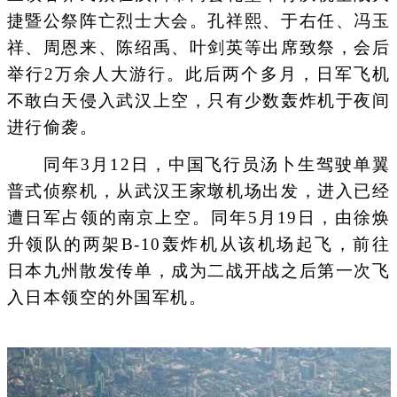
捷暨公祭阵亡烈士大会。孔祥熙、于右任、冯玉
祥、周恩来、陈绍禹、叶剑英等出席致祭，会后
举行2万余人大游行。此后两个多月，日军飞机
不敢白天侵入武汉上空，只有少数轰炸机于夜间
进行偷袭。
同年3月12日，中国飞行员汤卜生驾驶单翼
普式侦察机，从武汉王家墩机场出发，进入已经
遭日军占领的南京上空。同年5月19日，由徐焕
升领队的两架B-10轰炸机从该机场起飞，前往
日本九州散发传单，成为二战开战之后第一次飞
入日本领空的外国军机。