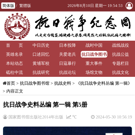
简体版
/
繁體版
2026年8月10日 星期一 19:54:53
首 页
中日历史
日本投降
战时中国
战线战役
抗日战争图书
英雄名录
口述回忆
关爱老兵
抗战公益
馆
本站动态
黄埔军校
日寇暴行
重大事件
专题栏目
砥柱中流
抗战研究
抗战论坛
场馆文物
抗战文化
>
抗日战争图书馆
>
抗战史料
>
《抗日战争史料丛编 第一辑》
首页
> 内容正文
抗日战争史料丛编 第一辑 第5册
国家图书馆出版社2014年出版
℃
2024-05-30 10:56:19