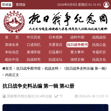
简体版
/
繁體版
2026年8月9日 星期日 01:31:03
首 页
中日历史
日本投降
战时中国
战线战役
抗日战争图书
英雄名录
口述回忆
关爱老兵
抗战公益
馆
本站动态
黄埔军校
日寇暴行
重大事件
专题栏目
砥柱中流
抗战研究
抗战论坛
场馆文物
抗战文化
>
抗日战争图书馆
>
抗战史料
>
《抗日战争史料丛编 第一辑》
首页
> 内容正文
抗日战争史料丛编 第一辑 第42册
国家图书馆出版社2014年出版
℃
2024-05-30 15:03:11