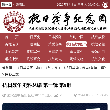
简体版
/
繁體版
2026年8月8日 星期六 09:47:01
首 页
中日历史
日本投降
战时中国
战线战役
抗日战争图书
英雄名录
口述回忆
关爱老兵
抗战公益
馆
本站动态
黄埔军校
日寇暴行
重大事件
专题栏目
砥柱中流
抗战研究
抗战论坛
场馆文物
抗战文化
>
抗日战争图书馆
>
抗战史料
>
《抗日战争史料丛编 第一辑》
首页
> 内容正文
抗日战争史料丛编 第一辑 第9册
国家图书馆出版社2014年出版
℃
2024-05-30 11:22:40