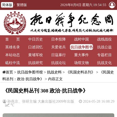
简体版
/
繁體版
2026年8月8日 星期六 19:54:55
首 页
中日历史
日本投降
战时中国
战线战役
抗日战争图书
英雄名录
口述回忆
关爱老兵
抗战公益
馆
本站动态
黄埔军校
日寇暴行
重大事件
专题栏目
砥柱中流
抗战研究
抗战论坛
场馆文物
抗战文化
>
抗日战争图书馆
>
抗战史料
>
《民国史料丛刊》
>
《民国史
首页
料丛刊：政治·抗日战争》
> 内容正文
《民国史料丛刊 308 政治·抗日战争》
孙燕京、张研主编 大象出版社2009年出版
2024-05-28 16:08:29
℃