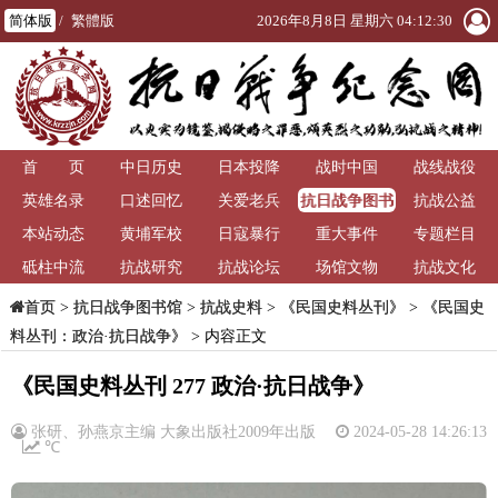
简体版
/
繁體版
2026年8月8日 星期六 04:12:30
首 页
中日历史
日本投降
战时中国
战线战役
抗日战争图书
英雄名录
口述回忆
关爱老兵
抗战公益
馆
本站动态
黄埔军校
日寇暴行
重大事件
专题栏目
砥柱中流
抗战研究
抗战论坛
场馆文物
抗战文化
>
抗日战争图书馆
>
抗战史料
>
《民国史料丛刊》
>
《民国史
首页
料丛刊：政治·抗日战争》
> 内容正文
《民国史料丛刊 277 政治·抗日战争》
张研、孙燕京主编 大象出版社2009年出版
2024-05-28 14:26:13
℃