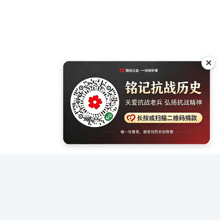
✕
战争》
09年出版 点击：