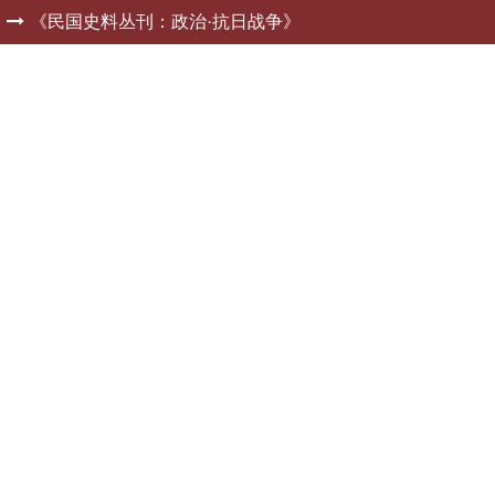
》
《民国史料丛刊：政治·抗日战争》