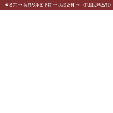
首页
抗日战争图书馆
抗战史料
《民国史料丛刊
内容正文