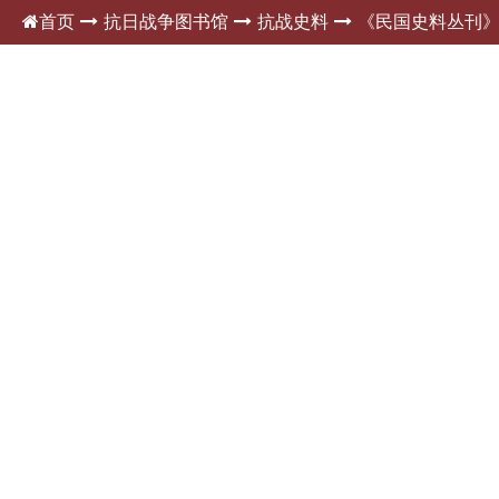
首页
抗日战争图书馆
抗战史料
《民国史料丛刊
内容正文