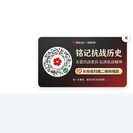
✕
战争》
09年出版 点击：