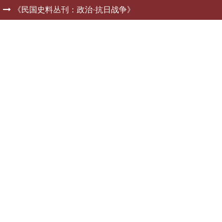
》
《民国史料丛刊：政治·抗日战争》