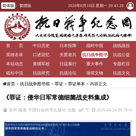
简体版
/
繁體版
2026年8月10日 星期一 20:43:28
首 页
中日历史
日本投降
战时中国
战线战役
抗日战争图书
英雄名录
口述回忆
关爱老兵
抗战公益
馆
本站动态
黄埔军校
日寇暴行
重大事件
专题栏目
砥柱中流
抗战研究
抗战论坛
场馆文物
抗战文化
>
抗日战争图书馆
>
罪证
>
罪证单本
> 内容正文
首页
《罪证：侵华日军常德细菌战史料集成》
张华 编著 中国社会科学出版社 出版
℃
2026-04-24 09:39:41