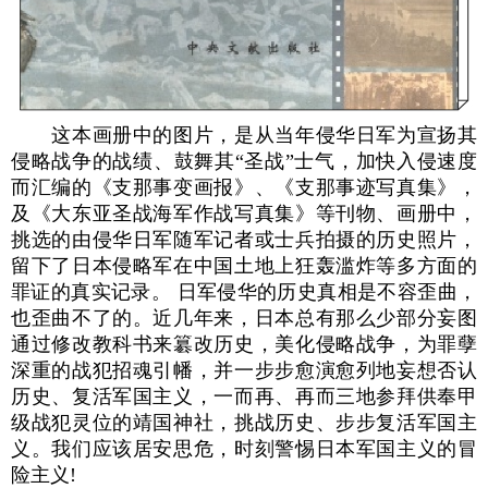
这本画册中的图片，是从当年侵华日军为宣扬其
侵略战争的战绩、鼓舞其“圣战”士气，加快入侵速度
而汇编的《支那事变画报》、《支那事迹写真集》，
及《大东亚圣战海军作战写真集》等刊物、画册中，
挑选的由侵华日军随军记者或士兵拍摄的历史照片，
留下了日本侵略军在中国土地上狂轰滥炸等多方面的
罪证的真实记录。 日军侵华的历史真相是不容歪曲，
也歪曲不了的。近几年来，日本总有那么少部分妄图
通过修改教科书来簒改历史，美化侵略战争，为罪孽
深重的战犯招魂引幡，并一步步愈演愈列地妄想否认
历史、复活军国主义，一而再、再而三地参拜供奉甲
级战犯灵位的靖国神社，挑战历史、步步复活军国主
义。我们应该居安思危，时刻警惕日本军国主义的冒
险主义!