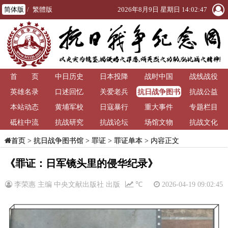
简体版
/
繁體版
2026年8月9日 星期日 14:02:48
首 页
中日历史
日本投降
战时中国
战线战役
抗日战争图书
英雄名录
口述回忆
关爱老兵
抗战公益
馆
本站动态
黄埔军校
日寇暴行
重大事件
专题栏目
砥柱中流
抗战研究
抗战论坛
场馆文物
抗战文化
>
抗日战争图书馆
>
罪证
>
罪证单本
> 内容正文
首页
《罪证：日军镜头里的侵华纪录》
李荣惠 主编 中央文献出版社 出版
℃
2026-04-19 09:02:45