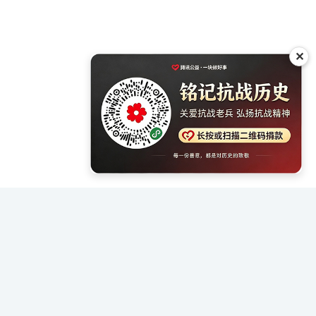
✕
证陈列馆》
社 出版 点击：