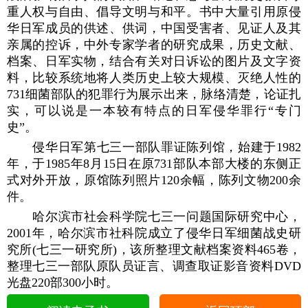
重人权与自由、倡导文明与和平。书中大量引用原侵
华日军成员的供述、供词，中国受害者、见证人及其
亲属的控诉，中外专家学者的研究成果，历史文献、
档案、日军实物，结合有关对日诉讼的图片及文字资
料，比较系统地将人类历史上较大规模、灭绝人性的
731细菌部队的犯罪行为展示出来，脉络清楚，论证扎
实，可以说是一本较有特点的日军侵华罪行“专门
史”。
侵华日军第七三一部队罪证陈列馆，始建于1982
年，于1985年8月15日在原731部队本部大楼的东侧正
式对外开放，原馆陈列照片120余幅，陈列文物200余
件。
哈尔滨市社会科学院七三一问题国际研究中心，
2001年，哈尔滨市社科院成立了侵华日军细菌战史研
究所(七三一研究所)，该所整理文献档案资料465卷，
整理七三一部队原队员证言、调查取证影音资料DVD
光盘220部300小时。