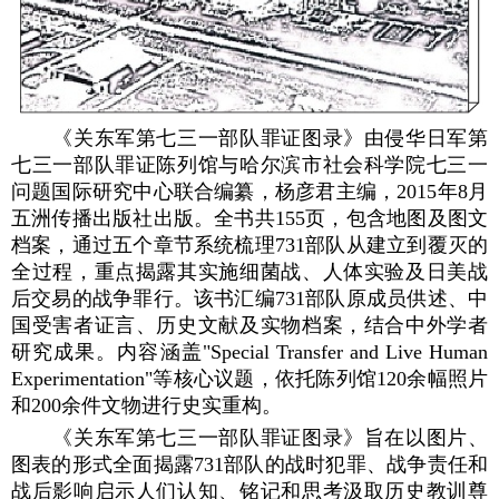
《关东军第七三一部队罪证图录》由侵华日军第
七三一部队罪证陈列馆与哈尔滨市社会科学院七三一
问题国际研究中心联合编纂，杨彦君主编，2015年8月
五洲传播出版社出版。全书共155页，包含地图及图文
档案，通过五个章节系统梳理731部队从建立到覆灭的
全过程，重点揭露其实施细菌战、人体实验及日美战
后交易的战争罪行。该书汇编731部队原成员供述、中
国受害者证言、历史文献及实物档案，结合中外学者
研究成果。内容涵盖"Special Transfer and Live Human
Experimentation"等核心议题，依托陈列馆120余幅照片
和200余件文物进行史实重构。
《关东军第七三一部队罪证图录》旨在以图片、
图表的形式全面揭露731部队的战时犯罪、战争责任和
战后影响启示人们认知、铭记和思考汲取历史教训尊