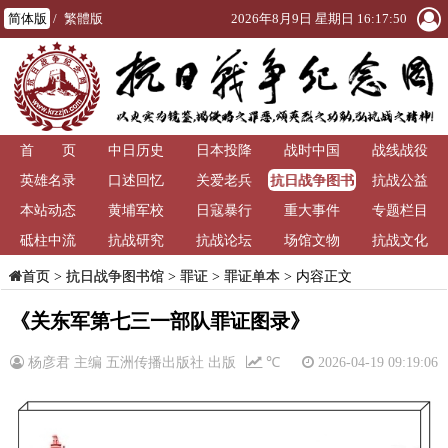
简体版
/
繁體版
2026年8月9日 星期日 16:17:50
首 页
中日历史
日本投降
战时中国
战线战役
抗日战争图书
英雄名录
口述回忆
关爱老兵
抗战公益
馆
本站动态
黄埔军校
日寇暴行
重大事件
专题栏目
砥柱中流
抗战研究
抗战论坛
场馆文物
抗战文化
>
抗日战争图书馆
>
罪证
>
罪证单本
> 内容正文
首页
《关东军第七三一部队罪证图录》
杨彦君 主编 五洲传播出版社 出版
℃
2026-04-19 09:19:06