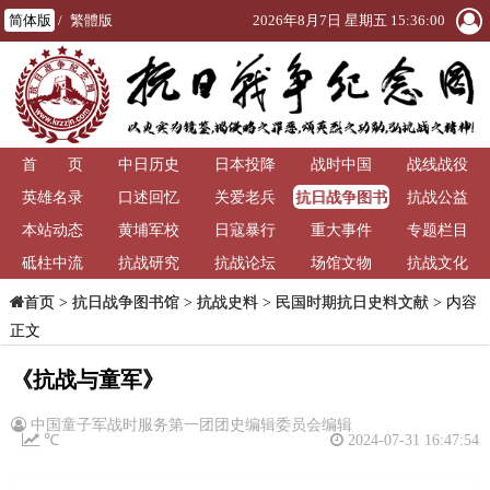
简体版
/
繁體版
2026年8月7日 星期五 15:36:00
首 页
中日历史
日本投降
战时中国
战线战役
抗日战争图书
英雄名录
口述回忆
关爱老兵
抗战公益
馆
本站动态
黄埔军校
日寇暴行
重大事件
专题栏目
砥柱中流
抗战研究
抗战论坛
场馆文物
抗战文化
>
抗日战争图书馆
>
抗战史料
>
民国时期抗日史料文献
> 内容
首页
正文
《抗战与童军》
中国童子军战时服务第一团团史编辑委员会编辑
℃
2024-07-31 16:47:54