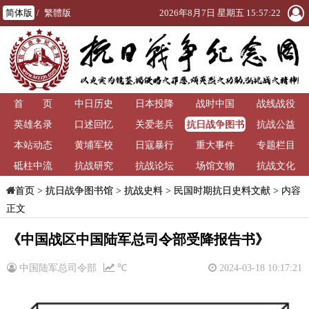
简体版
/
繁體版
2026年8月7日 星期五 15:57:22
首 页
中日历史
日本投降
战时中国
战线战役
抗日战争图书
英雄名录
口述回忆
关爱老兵
抗战公益
馆
本站动态
黄埔军校
日寇暴行
重大事件
专题栏目
砥柱中流
抗战研究
抗战论坛
场馆文物
抗战文化
>
抗日战争图书馆
>
抗战史料
>
民国时期抗日史料文献
> 内容
首页
正文
《中国战区中国陆军总司令部受降报告书》
中国陆军总司令部
℃
2024-03-18 10:17:21