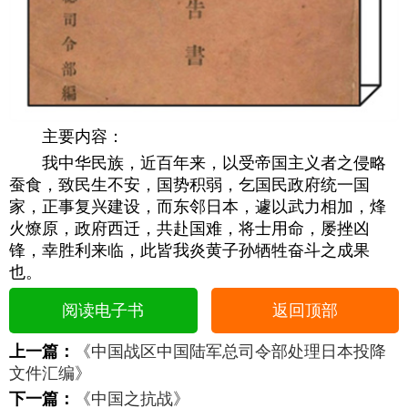
主要内容：
我中华民族，近百年来，以受帝国主义者之侵略
蚕食，致民生不安，国势积弱，乞国民政府统一国
家，正事复兴建设，而东邻日本，遽以武力相加，烽
火燎原，政府西迁，共赴国难，将士用命，屡挫凶
锋，幸胜利来临，此皆我炎黄子孙牺牲奋斗之成果
也。
阅读电子书
返回顶部
上一篇：
《中国战区中国陆军总司令部处理日本投降
文件汇编》
下一篇：
《中国之抗战》