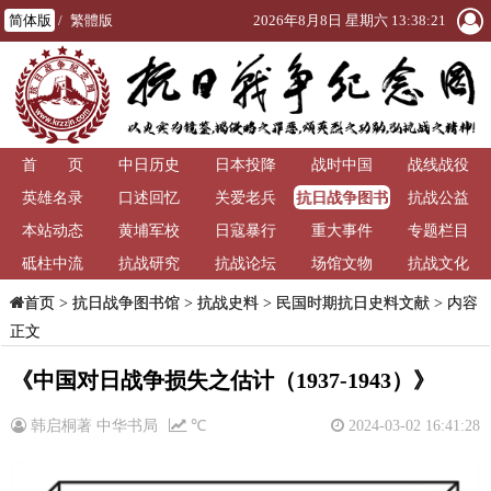
简体版
/
繁體版
2026年8月8日 星期六 13:38:21
首 页
中日历史
日本投降
战时中国
战线战役
抗日战争图书
英雄名录
口述回忆
关爱老兵
抗战公益
馆
本站动态
黄埔军校
日寇暴行
重大事件
专题栏目
砥柱中流
抗战研究
抗战论坛
场馆文物
抗战文化
>
抗日战争图书馆
>
抗战史料
>
民国时期抗日史料文献
> 内容
首页
正文
《中国对日战争损失之估计（1937-1943）》
韩启桐著 中华书局
℃
2024-03-02 16:41:28