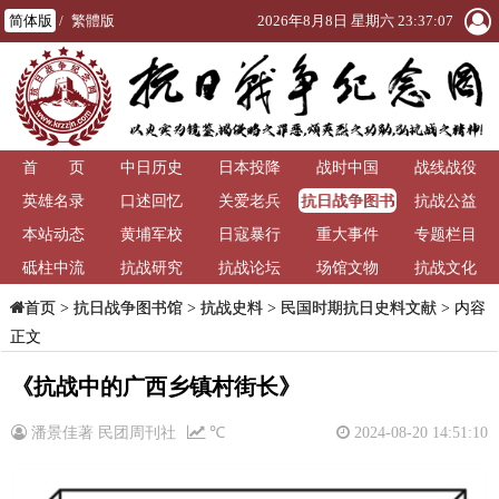
简体版
/
繁體版
2026年8月8日 星期六 23:37:07
首 页
中日历史
日本投降
战时中国
战线战役
抗日战争图书
英雄名录
口述回忆
关爱老兵
抗战公益
馆
本站动态
黄埔军校
日寇暴行
重大事件
专题栏目
砥柱中流
抗战研究
抗战论坛
场馆文物
抗战文化
>
抗日战争图书馆
>
抗战史料
>
民国时期抗日史料文献
> 内容
首页
正文
《抗战中的广西乡镇村街长》
潘景佳著 民团周刊社
℃
2024-08-20 14:51:10