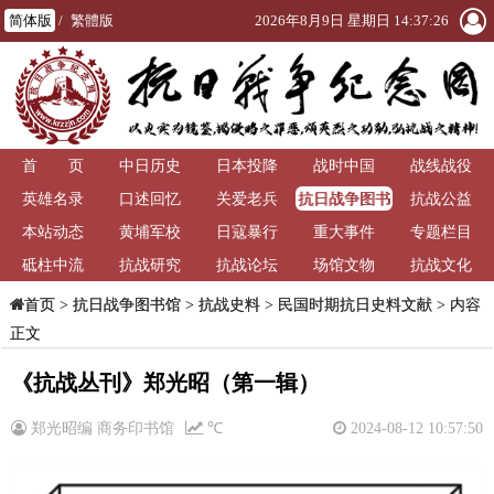
简体版
/
繁體版
2026年8月9日 星期日 14:37:27
首 页
中日历史
日本投降
战时中国
战线战役
抗日战争图书
英雄名录
口述回忆
关爱老兵
抗战公益
馆
本站动态
黄埔军校
日寇暴行
重大事件
专题栏目
砥柱中流
抗战研究
抗战论坛
场馆文物
抗战文化
>
抗日战争图书馆
>
抗战史料
>
民国时期抗日史料文献
> 内容
首页
正文
《抗战丛刊》郑光昭（第一辑）
郑光昭编 商务印书馆
℃
2024-08-12 10:57:50