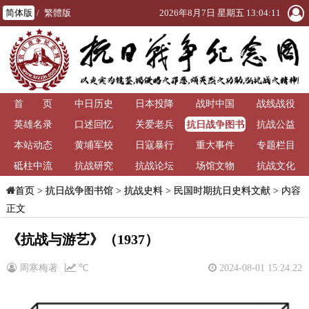
简体版
/
繁體版
2026年8月7日 星期五 13:04:11
首 页
中日历史
日本投降
战时中国
战线战役
抗日战争图书
英雄名录
口述回忆
关爱老兵
抗战公益
馆
本站动态
黄埔军校
日寇暴行
重大事件
专题栏目
砥柱中流
抗战研究
抗战论坛
场馆文物
抗战文化
>
抗日战争图书馆
>
抗战史料
>
民国时期抗日史料文献
> 内容
首页
正文
《抗战与游艺》（1937）
周寒梅著
℃
2024-08-01 15:24:22