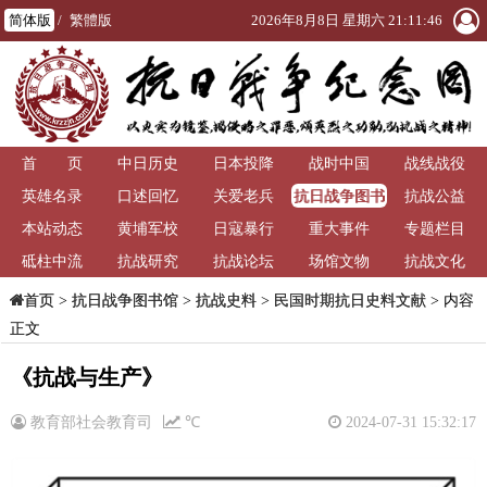
简体版
/
繁體版
2026年8月8日 星期六 21:11:46
首 页
中日历史
日本投降
战时中国
战线战役
抗日战争图书
英雄名录
口述回忆
关爱老兵
抗战公益
馆
本站动态
黄埔军校
日寇暴行
重大事件
专题栏目
砥柱中流
抗战研究
抗战论坛
场馆文物
抗战文化
>
抗日战争图书馆
>
抗战史料
>
民国时期抗日史料文献
> 内容
首页
正文
《抗战与生产》
教育部社会教育司
℃
2024-07-31 15:32:17