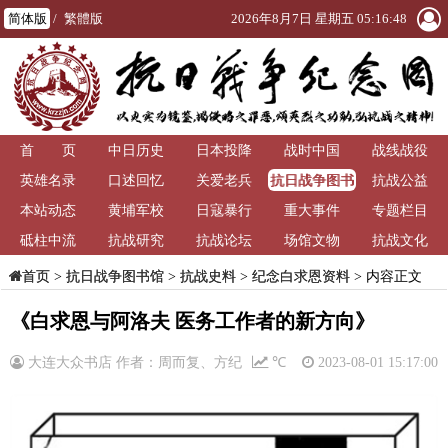
简体版
/
繁體版
2026年8月7日 星期五 05:16:48
首 页
中日历史
日本投降
战时中国
战线战役
抗日战争图书
英雄名录
口述回忆
关爱老兵
抗战公益
馆
本站动态
黄埔军校
日寇暴行
重大事件
专题栏目
砥柱中流
抗战研究
抗战论坛
场馆文物
抗战文化
>
抗日战争图书馆
>
抗战史料
>
纪念白求恩资料
> 内容正文
首页
《白求恩与阿洛夫 医务工作者的新方向》
大连大众书店 作者：周而复、方纪
℃
2023-08-01 15:17:00