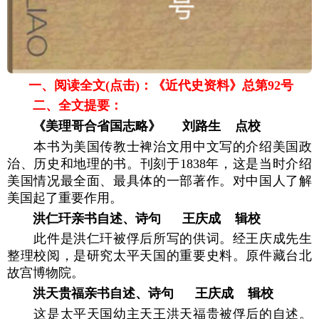
一、阅读全文(点击)：《近代史资料》
总第92号
二、全文提要：
《美理哥合省国志略》 刘路生 点校
本书为美国传教士裨治文用中文写的介绍美国政
治、历史和地理的书。刊刻于1838年，这是当时介绍
美国情况最全面、最具体的一部著作。对中国人了解
美国起了重要作用。
洪仁玕亲书自述、诗句 王庆成 辑校
此件是洪仁玕被俘后所写的供词。经王庆成先生
整理校阅，是研究太平天国的重要史料。原件藏台北
故宫博物院。
洪天贵福亲书自述、诗句 王庆成 辑校
这是太平天国幼主天王洪天福贵被俘后的自述。