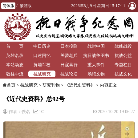
简体版
/
繁體版
2026年8月9日 星期日 15:17:11
首 页
中日历史
日本投降
战时中国
战线战役
英雄名录
口述回忆
关爱老兵
抗日战争图书
抗战公益
本站动态
黄埔军校
日寇暴行
重大事件
馆
专题栏目
抗战研究
砥柱中流
抗战论坛
场馆文物
抗战文化
>
抗战研究
>
研究刊物
>
《近代史资料》
> 内容正文
首页
《近代史资料》总92号
作者：佚名
℃
2020-10-20 19:06:27