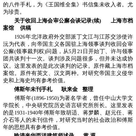
的八件手札，为《王国维全集》书信集未收入者。尤
为珍贵。
关于收回上海会审公廨会谈记录(续) 上海市档
案馆 供稿
1926年北洋政府外交部派丁文江与江苏交涉使许
沅为代表，向帝国主义各国驻上海领事谈判收回会审
公廨(领事裁判权)问题，从5月21日开始丁、许与领事
团共谈判十一次。谈判涉及问题很多，但并未达成协
议。这里发表的是此次谈判的记录。原件藏上海市档
案馆。原件有英文、汉文两种。对研究帝国主义侵华
史和上海史均有参考价值。
傅斯年未刊手札 耿来金 整理
傅斯年(1896-1950)为著名学者，曾任中山大学文
学院长，中央研究院历史语言研究所所长。这里发表
的是1931-1940年傅斯年致胡适、蒋梦麟、赵元任、蒋
介石等人的未刊信件，对研究当时的社会政治和傅斯
年的思想具有参考价值。
晚清来华西洋建筑师述录 黄 遐