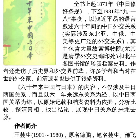
全书上起1871年《中日修
好条规》，下至1931年“九·一
八”事变，以浅近平易的语言
叙述六十年间的中日外交关系
(实际涉及东北亚、中俄、中
美等更广泛的外交关系)，其
中包含大量故宫博物院(尤其
是清季外交史编印处)和北平
各图书馆的珍贵档案史料。作
者还走访了历史界和外交界前辈，许多学者和当时在
世的外交家、前清遗老也提供了很多资料。
《六十年来中国与日本》的内容，不仅涉及中日
两国关系，而且以六十年来远东关系为经，以中日两
国关系为纬，以原始记载和档案资料为依据，分析比
较，探清真相，找出结论，展现中日关系的来龙去
脉。
作者简介
王芸生(1901～1980)，原名德鹏，笔名芸生、倦飞