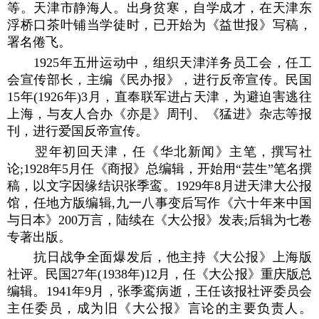
等。天津市静海人。出身贫寒，自学成才，在天津东
浮桥口茶叶铺当学徒时，已开始为《益世报》写稿，
署名倦飞。
1925年五卅运动中，组织天津洋务员工会，任工
会宣传部长，主编《民办报》，进行反帝宣传。民国
15年(1926年)3月，直奉联军进占天津，为避迫害逃往
上海，与友人合办《亦是》周刊、《猛进》杂志等报
刊，进行爱国反帝宣传。
翌年初回天津，任《华北新闻》主笔，撰写社
论;1928年5月任《商报》总编辑，开始用“芸生”笔名撰
稿，以文字因缘结识张季鸾。1929年8月进天津大公报
馆，任地方版编辑,九一八事变后写作《六十年来中国
与日本》200万言，陆续在《大公报》发表;后辑为七卷
专著出版。
抗日战争全面爆发后，他主持《大公报》上海版
社评。民国27年(1938年)12月，任《大公报》重庆版总
编辑。1941年9月，张季鸾病逝，王任该报社评委员会
主任委员，成为旧《大公报》言论的主要负责人。