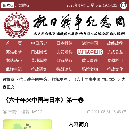
简体版
/
繁體版
2026年8月7日 星期五 19:14:36
首 页
中日历史
日本投降
战时中国
战线战役
抗日战争图书
英雄名录
口述回忆
关爱老兵
抗战公益
馆
本站动态
黄埔军校
日寇暴行
重大事件
专题栏目
砥柱中流
抗战研究
抗战论坛
场馆文物
抗战文化
>
抗日战争图书馆
>
抗战史料
>
《六十年来中国与日本》
> 内
首页
容正文
《六十年来中国与日本》第一卷
王芸生 编著
℃
2021-08-31 18:43:05
内容简介