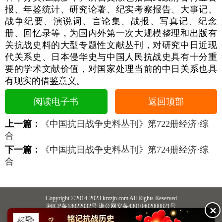
报、年鉴统计、研究论著、纪实考察报告、大事记、
战争纪要、演说词、言论集、战报、写真记、纪念
册、回忆录等，为国内外第一次大规模整理和出版有
关抗战史料的大型专题性文献丛刊，对研究中日近现
代关系史、日本侵华史与中国人民抗战史具有十分重
要的学术文献价值，对国家处理当前的中日关系也具
有现实的借鉴意义。
阅读电子书
返回顶部
上一篇：
《中国抗日战争史料丛刊》第722册经济·综
合
下一篇：
《中国抗日战争史料丛刊》第724册经济·综
合
Copyright ©2014-2023 krzzjn.com All Rights Reserved
湘ICP备18022032号 湘公网安备43010402000821号
✕
中央网信办违法和不良信息举报中心
长沙市互联网违法和不良信息举报中心
不良信息举报电话：0731-85531328 19198230121（微信同号）