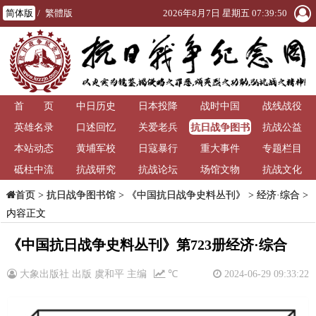
简体版
/
繁體版
2026年8月7日 星期五 07:39:51
首 页
中日历史
日本投降
战时中国
战线战役
抗日战争图书
英雄名录
口述回忆
关爱老兵
抗战公益
馆
本站动态
黄埔军校
日寇暴行
重大事件
专题栏目
砥柱中流
抗战研究
抗战论坛
场馆文物
抗战文化
>
抗日战争图书馆
>
《中国抗日战争史料丛刊》
>
经济·综合
>
首页
内容正文
《中国抗日战争史料丛刊》第723册经济·综合
大象出版社 出版 虞和平 主编
℃
2024-06-29 09:33:22