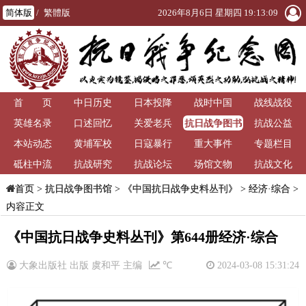
简体版
/
繁體版
2026年8月6日 星期四 19:13:09
首 页
中日历史
日本投降
战时中国
战线战役
抗日战争图书
英雄名录
口述回忆
关爱老兵
抗战公益
馆
本站动态
黄埔军校
日寇暴行
重大事件
专题栏目
砥柱中流
抗战研究
抗战论坛
场馆文物
抗战文化
>
抗日战争图书馆
>
《中国抗日战争史料丛刊》
>
经济·综合
>
首页
内容正文
《中国抗日战争史料丛刊》第644册经济·综合
大象出版社 出版 虞和平 主编
℃
2024-03-08 15:31:24