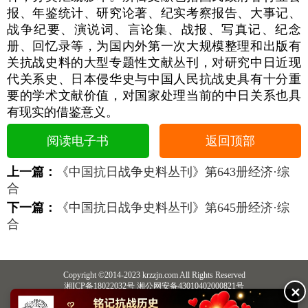
报、年鉴统计、研究论著、纪实考察报告、大事记、
战争纪要、演说词、言论集、战报、写真记、纪念
册、回忆录等，为国内外第一次大规模整理和出版有
关抗战史料的大型专题性文献丛刊，对研究中日近现
代关系史、日本侵华史与中国人民抗战史具有十分重
要的学术文献价值，对国家处理当前的中日关系也具
有现实的借鉴意义。
阅读电子书
返回顶部
上一篇：
《中国抗日战争史料丛刊》第643册经济·综
合
下一篇：
《中国抗日战争史料丛刊》第645册经济·综
合
Copyright ©2014-2023 krzzjn.com All Rights Reserved
湘ICP备18022032号 湘公网安备43010402000821号
✕
中央网信办违法和不良信息举报中心
长沙市互联网违法和不良信息举报中心
不良信息举报电话：0731-85531328 19198230121（微信同号）