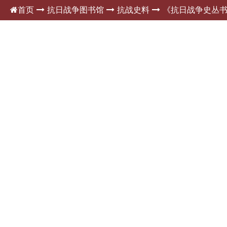
首页
抗日战争图书馆
抗战史料
《抗日战争史丛