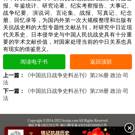
报、年鉴统计、研究论著、纪实考察报告、大事记、
战争纪要、演说词、言论集、战报、写真记、纪念
册、回忆录等，为国内外第一次大规模整理和出版有
关抗战史料的大型专题性文献丛刊，对研究中日近现
代关系史、日本侵华史与中国人民抗战史具有十分重
要的学术文献价值，对国家处理当前的中日关系也具
有现实的借鉴意义。
阅读电子书
返回顶部
上一篇：
《中国抗日战争史料丛刊》第236册 政治·司
法
下一篇：
《中国抗日战争史料丛刊》第238册 政治·司
法
Copyright ©2014-2023 krzzjn.com All Rights Reserved
湘ICP备18022032号 湘公网安备43010402000821号
✕
中央网信办违法和不良信息举报中心
长沙市互联网违法和不良信息举报中心
不良信息举报电话：0731-85531328 19198230121（微信同号）