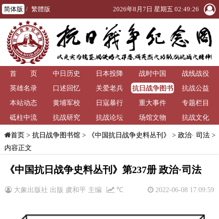
简体版
/
繁體版
2026年8月7日 星期五 02:49:27
首 页
中日历史
日本投降
战时中国
战线战役
抗日战争图书
英雄名录
口述回忆
关爱老兵
抗战公益
馆
本站动态
黄埔军校
日寇暴行
重大事件
专题栏目
砥柱中流
抗战研究
抗战论坛
场馆文物
抗战文化
>
抗日战争图书馆
>
《中国抗日战争史料丛刊》
>
政治· 司法
>
首页
内容正文
《中国抗日战争史料丛刊》第237册 政治·司法
大象出版社 出版 虞和平 主编
℃
2022-06-08 17:09:59