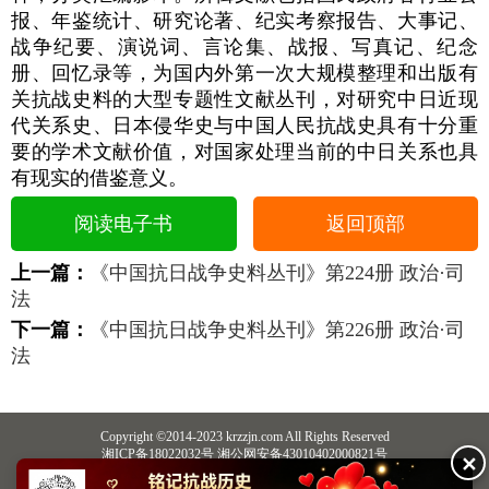
报、年鉴统计、研究论著、纪实考察报告、大事记、
战争纪要、演说词、言论集、战报、写真记、纪念
册、回忆录等，为国内外第一次大规模整理和出版有
关抗战史料的大型专题性文献丛刊，对研究中日近现
代关系史、日本侵华史与中国人民抗战史具有十分重
要的学术文献价值，对国家处理当前的中日关系也具
有现实的借鉴意义。
阅读电子书
返回顶部
上一篇：
《中国抗日战争史料丛刊》第224册 政治·司
法
下一篇：
《中国抗日战争史料丛刊》第226册 政治·司
法
Copyright ©2014-2023 krzzjn.com All Rights Reserved
湘ICP备18022032号 湘公网安备43010402000821号
✕
中央网信办违法和不良信息举报中心
长沙市互联网违法和不良信息举报中心
不良信息举报电话：0731-85531328 19198230121（微信同号）