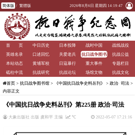
简体版
/
繁體版
2026年8月6日 星期四 14:19:48
首 页
中日历史
日本投降
战时中国
战线战役
抗日战争图书
英雄名录
口述回忆
关爱老兵
抗战公益
馆
本站动态
黄埔军校
日寇暴行
重大事件
专题栏目
砥柱中流
抗战研究
抗战论坛
场馆文物
抗战文化
>
抗日战争图书馆
>
《中国抗日战争史料丛刊》
>
政治· 司法
>
首页
内容正文
《中国抗日战争史料丛刊》第225册 政治·司法
大象出版社 出版 虞和平 主编
℃
2022-05-07 17:21:16