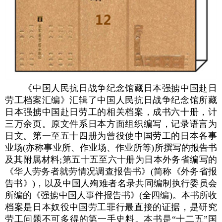
《中国人民抗日战争纪念馆藏日本强掳中国赴日
劳工档案汇编》汇辑了中国人民抗日战争纪念馆所藏
日本强掳中国赴日劳工的相关档案，成书六十册，计
三万余页。原文件系日本方面组织编写，记录语言为
日文。第一至五十四册为曾役使中国劳工的日本各事
业场(亦称事业所、作业场、作业所等)所撰写的报告书
及其附属材料;第五十五至六十册为日本外务省编写的
《华人劳务者就劳情况调查报告书》(简称《外务省报
告书》)，以及中国人殉难者名录共同编制执行委员会
所编的《强掳中国人事件报告书》(全四编)。本书所收
档案是日本奴役中国劳工罪行最直接的证据，是研究
劳工问题不可多得的第一手史料。本书是“十二五”国