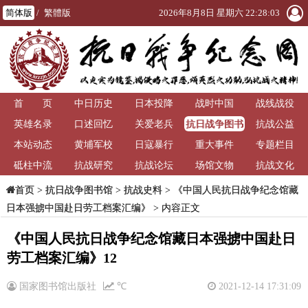
简体版
/
繁體版
2026年8月8日 星期六 22:28:03
首 页
中日历史
日本投降
战时中国
战线战役
抗日战争图书
英雄名录
口述回忆
关爱老兵
抗战公益
馆
本站动态
黄埔军校
日寇暴行
重大事件
专题栏目
砥柱中流
抗战研究
抗战论坛
场馆文物
抗战文化
>
抗日战争图书馆
>
抗战史料
>
《中国人民抗日战争纪念馆藏
首页
日本强掳中国赴日劳工档案汇编》
> 内容正文
《中国人民抗日战争纪念馆藏日本强掳中国赴日
劳工档案汇编》12
国家图书馆出版社
℃
2021-12-14 17:31:09