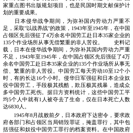
家重点图书出版规划项目，也是民国时期文献保护计
划的重要成果。
日本侵华战争期间，为弥补国内劳动力严重不
足，采取"以战养战"的政策，1943年至1945年，在中国
占领区先后强征了4万余名中国劳工赴日本35家企业的
135个作业场所从事无偿繁重的非人苦役。 史料记
载，日本在侵华战争期间，为弥补其国内劳动力严重
不足，1943年至1945年，在中国占领区先后强征了4万
余名中国劳工赴日本35家企业的135个作业场所从事无
偿、繁重的非人苦役。中国劳工每天劳动10至12个小
时，有的长达16个小时。侵华日军强征和日本企业奴
役中国劳工，手段极其残酷，欺压极其残暴，造成众
多中国劳工死伤。据日方资料统计，这些中国劳工平
均5个人中就有1人被夺去了生命，仅在日本死亡人数
达6830人。
1945年8月战败前夕，日本政府下达密令，要求政
府各部门和占领区当局销毁罪证，掩盖罪行，其中包
括强征和奴役中国劳工罪行的档案资料。在中国政府