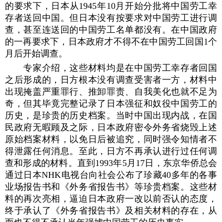
的要求下，日本从1945年10月开始分批将中国劳工幸
存者送回中国。但日本没有按要求对中国劳工进行调
查，甚至连送回的中国劳工名单都没有。在中国政府
的一再要求下，日本政府才不得不在中国劳工回国1个
月后开始调查。
专家介绍，这些材料均是在中国劳工幸存者回国
之后形成的，日方根本没有调查受害者一方，材料中
出现掩盖严重罪行、推卸罪责、自我美化也就不足为
奇，但其毕竟完整记录了日本强征和奴役中国劳工的
历史，是珍贵的历史档案。当时中国出现内战，在国
民政府无暇顾及之际，日本政府密令外务省烧毁上述
原始档案材料，以免日后被追究，同时强令知情者不
得泄露任何消息。至此，日方不再承认进行过任何调
查和形成的材料。直到1993年5月17日，东京华侨总会
通过日本NHK电视台向社会公布了珍藏40多年的各事
业场报告书和《外务省报告书》等珍贵档案。这些材
料的再次亮相，逼迫日本政府一改以前否认的态度，
终于承认了《外务省报告书》及相关材料的存在，从