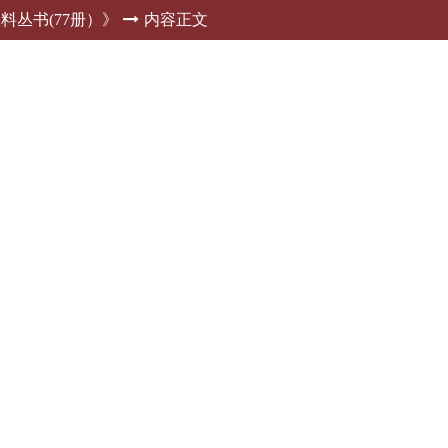
料丛书(77册）》
内容正文