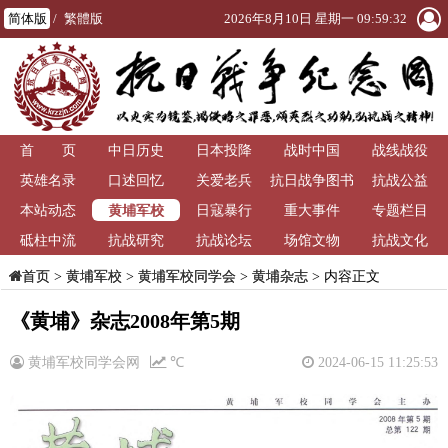
简体版
/
繁體版
2026年8月10日 星期一 09:59:33
首 页
中日历史
日本投降
战时中国
战线战役
英雄名录
口述回忆
关爱老兵
抗日战争图书
抗战公益
黄埔军校
本站动态
日寇暴行
重大事件
馆
专题栏目
砥柱中流
抗战研究
抗战论坛
场馆文物
抗战文化
>
黄埔军校
>
黄埔军校同学会
>
黄埔杂志
> 内容正文
首页
《黄埔》杂志2008年第5期
黄埔军校同学会网
℃
2024-06-15 11:25:53