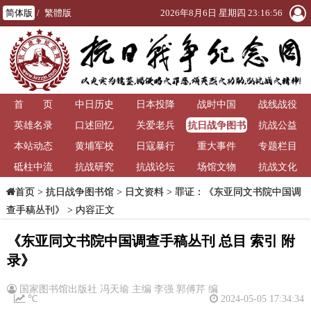
简体版
/
繁體版
2026年8月6日 星期四 23:16:57
首 页
中日历史
日本投降
战时中国
战线战役
抗日战争图书
英雄名录
口述回忆
关爱老兵
抗战公益
馆
本站动态
黄埔军校
日寇暴行
重大事件
专题栏目
砥柱中流
抗战研究
抗战论坛
场馆文物
抗战文化
>
抗日战争图书馆
>
日文资料
>
罪证：《东亚同文书院中国调
首页
查手稿丛刊》
> 内容正文
《东亚同文书院中国调查手稿丛刊 总目 索引 附
录》
国家图书馆出版社 冯天瑜 主编 李强 郭傅芹 编
℃
2024-05-05 17:34:34