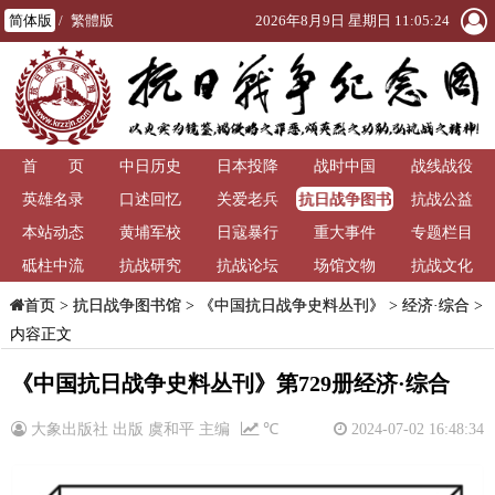
简体版
/
繁體版
2026年8月9日 星期日 11:05:24
首 页
中日历史
日本投降
战时中国
战线战役
抗日战争图书
英雄名录
口述回忆
关爱老兵
抗战公益
馆
本站动态
黄埔军校
日寇暴行
重大事件
专题栏目
砥柱中流
抗战研究
抗战论坛
场馆文物
抗战文化
>
抗日战争图书馆
>
《中国抗日战争史料丛刊》
>
经济·综合
>
首页
内容正文
《中国抗日战争史料丛刊》第729册经济·综合
大象出版社 出版 虞和平 主编
℃
2024-07-02 16:48:34