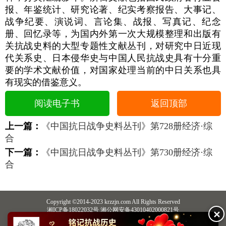
报、年鉴统计、研究论著、纪实考察报告、大事记、
战争纪要、演说词、言论集、战报、写真记、纪念
册、回忆录等，为国内外第一次大规模整理和出版有
关抗战史料的大型专题性文献丛刊，对研究中日近现
代关系史、日本侵华史与中国人民抗战史具有十分重
要的学术文献价值，对国家处理当前的中日关系也具
有现实的借鉴意义。
阅读电子书
返回顶部
上一篇：
《中国抗日战争史料丛刊》第728册经济·综
合
下一篇：
《中国抗日战争史料丛刊》第730册经济·综
合
Copyright ©2014-2023 krzzjn.com All Rights Reserved
湘ICP备18022032号 湘公网安备43010402000821号
✕
中央网信办违法和不良信息举报中心
长沙市互联网违法和不良信息举报中心
不良信息举报电话：0731-85531328 19198230121（微信同号）